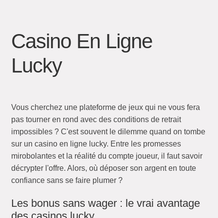
Casino En Ligne
Lucky
Vous cherchez une plateforme de jeux qui ne vous fera
pas tourner en rond avec des conditions de retrait
impossibles ? C'est souvent le dilemme quand on tombe
sur un casino en ligne lucky. Entre les promesses
mirobolantes et la réalité du compte joueur, il faut savoir
décrypter l'offre. Alors, où déposer son argent en toute
confiance sans se faire plumer ?
Les bonus sans wager : le vrai avantage
des casinos lucky