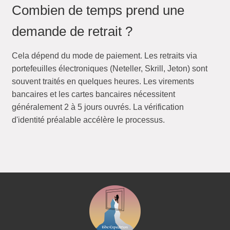
Combien de temps prend une
demande de retrait ?
Cela dépend du mode de paiement. Les retraits via
portefeuilles électroniques (Neteller, Skrill, Jeton) sont
souvent traités en quelques heures. Les virements
bancaires et les cartes bancaires nécessitent
généralement 2 à 5 jours ouvrés. La vérification
d'identité préalable accélère le processus.