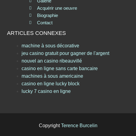
Galerie
Acquérir une oeuvre
Biographie
Contact
ARTICLES CONNEXES
machine à sous décorative
jeu casino gratuit pour gagner de l'argent
nouvel an casino ribeauvillé
casino en ligne sans carte bancaire
machines à sous americaine
casino en ligne lucky block
lucky 7 casino en ligne
Copyright
Terence Burcelin