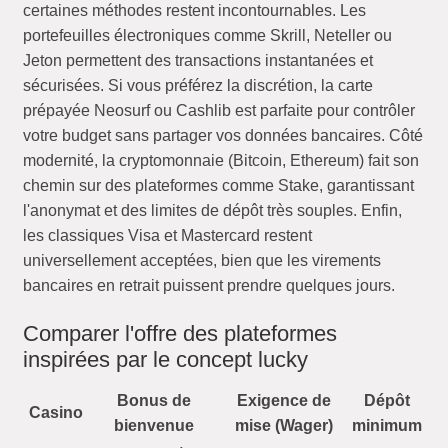
certaines méthodes restent incontournables. Les
portefeuilles électroniques comme Skrill, Neteller ou
Jeton permettent des transactions instantanées et
sécurisées. Si vous préférez la discrétion, la carte
prépayée Neosurf ou Cashlib est parfaite pour contrôler
votre budget sans partager vos données bancaires. Côté
modernité, la cryptomonnaie (Bitcoin, Ethereum) fait son
chemin sur des plateformes comme Stake, garantissant
l'anonymat et des limites de dépôt très souples. Enfin,
les classiques Visa et Mastercard restent
universellement acceptées, bien que les virements
bancaires en retrait puissent prendre quelques jours.
Comparer l'offre des plateformes
inspirées par le concept lucky
Bonus de
Exigence de
Dépôt
Casino
bienvenue
mise (Wager)
minimum