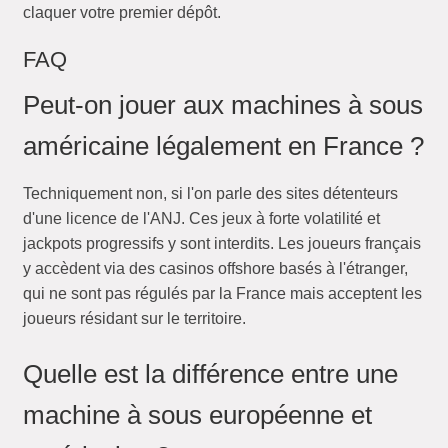
claquer votre premier dépôt.
FAQ
Peut-on jouer aux machines à sous
américaine légalement en France ?
Techniquement non, si l'on parle des sites détenteurs
d'une licence de l'ANJ. Ces jeux à forte volatilité et
jackpots progressifs y sont interdits. Les joueurs français
y accèdent via des casinos offshore basés à l'étranger,
qui ne sont pas régulés par la France mais acceptent les
joueurs résidant sur le territoire.
Quelle est la différence entre une
machine à sous européenne et