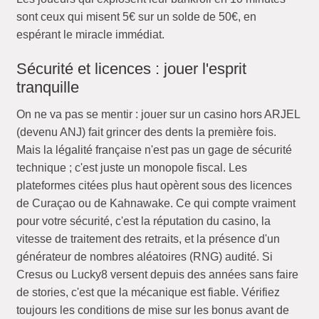
sont ceux qui misent 5€ sur un solde de 50€, en
espérant le miracle immédiat.
Sécurité et licences : jouer l'esprit
tranquille
On ne va pas se mentir : jouer sur un casino hors ARJEL
(devenu ANJ) fait grincer des dents la première fois.
Mais la légalité française n'est pas un gage de sécurité
technique ; c'est juste un monopole fiscal. Les
plateformes citées plus haut opèrent sous des licences
de Curaçao ou de Kahnawake. Ce qui compte vraiment
pour votre sécurité, c'est la réputation du casino, la
vitesse de traitement des retraits, et la présence d'un
générateur de nombres aléatoires (RNG) audité. Si
Cresus ou Lucky8 versent depuis des années sans faire
de stories, c'est que la mécanique est fiable. Vérifiez
toujours les conditions de mise sur les bonus avant de