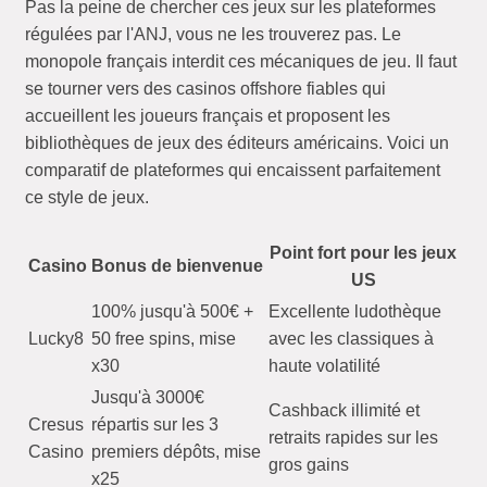
Pas la peine de chercher ces jeux sur les plateformes
régulées par l'ANJ, vous ne les trouverez pas. Le
monopole français interdit ces mécaniques de jeu. Il faut
se tourner vers des casinos offshore fiables qui
accueillent les joueurs français et proposent les
bibliothèques de jeux des éditeurs américains. Voici un
comparatif de plateformes qui encaissent parfaitement
ce style de jeux.
Point fort pour les jeux
Casino
Bonus de bienvenue
US
100% jusqu'à 500€ +
Excellente ludothèque
Lucky8
50 free spins, mise
avec les classiques à
x30
haute volatilité
Jusqu'à 3000€
Cashback illimité et
Cresus
répartis sur les 3
retraits rapides sur les
Casino
premiers dépôts, mise
gros gains
x25