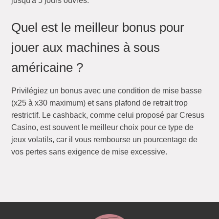
jusqu'à 5 jours ouvrés.
Quel est le meilleur bonus pour
jouer aux machines à sous
américaine ?
Privilégiez un bonus avec une condition de mise basse
(x25 à x30 maximum) et sans plafond de retrait trop
restrictif. Le cashback, comme celui proposé par Cresus
Casino, est souvent le meilleur choix pour ce type de
jeux volatils, car il vous rembourse un pourcentage de
vos pertes sans exigence de mise excessive.