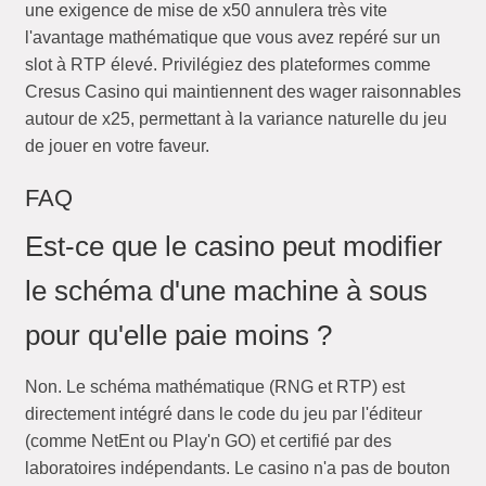
une exigence de mise de x50 annulera très vite
l'avantage mathématique que vous avez repéré sur un
slot à RTP élevé. Privilégiez des plateformes comme
Cresus Casino qui maintiennent des wager raisonnables
autour de x25, permettant à la variance naturelle du jeu
de jouer en votre faveur.
FAQ
Est-ce que le casino peut modifier
le schéma d'une machine à sous
pour qu'elle paie moins ?
Non. Le schéma mathématique (RNG et RTP) est
directement intégré dans le code du jeu par l'éditeur
(comme NetEnt ou Play'n GO) et certifié par des
laboratoires indépendants. Le casino n'a pas de bouton