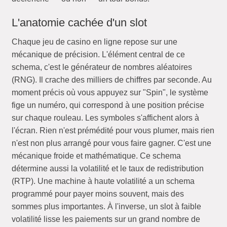
L'anatomie cachée d'un slot
Chaque jeu de casino en ligne repose sur une
mécanique de précision. L'élément central de ce
schema, c'est le générateur de nombres aléatoires
(RNG). Il crache des milliers de chiffres par seconde. Au
moment précis où vous appuyez sur "Spin", le système
fige un numéro, qui correspond à une position précise
sur chaque rouleau. Les symboles s'affichent alors à
l'écran. Rien n'est prémédité pour vous plumer, mais rien
n'est non plus arrangé pour vous faire gagner. C'est une
mécanique froide et mathématique. Ce schema
détermine aussi la volatilité et le taux de redistribution
(RTP). Une machine à haute volatilité a un schema
programmé pour payer moins souvent, mais des
sommes plus importantes. À l'inverse, un slot à faible
volatilité lisse les paiements sur un grand nombre de