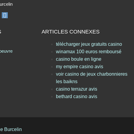
urcelin
S
ARTICLES CONNEXES
télécharger jeux gratuits casino
 oeuvre
winamax 100 euros remboursé
casino boule en ligne
my empire casino avis
voir casino de jeux charbonnieres
les baikns
casino terrazur avis
bethard casino avis
e Burcelin