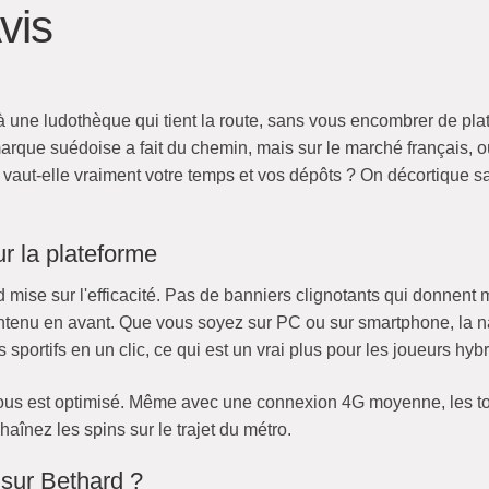
vis
 à une ludothèque qui tient la route, sans vous encombrer de pl
que suédoise a fait du chemin, mais sur le marché français, où 
vaut-elle vraiment votre temps et vos dépôts ? On décortique san
ur la plateforme
d mise sur l'efficacité. Pas de banniers clignotants qui donnent
tenu en avant. Que vous soyez sur PC ou sur smartphone, la na
sportifs en un clic, ce qui est un vrai plus pour les joueurs hybr
s est optimisé. Même avec une connexion 4G moyenne, les tou
aînez les spins sur le trajet du métro.
 sur Bethard ?