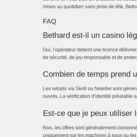
mises au quotidien sans prise de tête, Betha
FAQ
Bethard est-il un casino lé
Oui, l'opérateur détient une licence délivré
de sécurité, de jeu responsable et de prote
Combien de temps prend un 
Les retraits via Skrill ou Neteller sont gén
ouvrés. La vérification d'identité préalable
Est-ce que je peux utiliser 
Non, les offres sont généralement cloisonn
uniquement sur les machines à sous ou les j