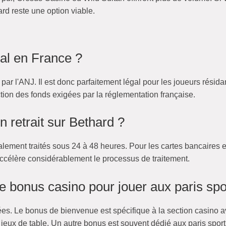
rd reste une option viable.
gal en France ?
e par l'ANJ. Il est donc parfaitement légal pour les joueurs rési
ction des fonds exigées par la réglementation française.
retrait sur Bethard ?
éralement traités sous 24 à 48 heures. Pour les cartes bancaires e
 accélère considérablement le processus de traitement.
le bonus casino pour jouer aux paris spor
ées. Le bonus de bienvenue est spécifique à la section casino 
eux de table. Un autre bonus est souvent dédié aux paris sporti