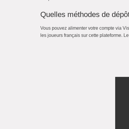
Quelles méthodes de dépôt
Vous pouvez alimenter votre compte via Visa
les joueurs français sur cette plateforme. L