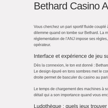
Bethard Casino A
Vous cherchez un pari sportif fluide couplé
dilemme quand on tombe sur Bethard. La mar
réglementation de l'ANJ impose ses règles, 
opérateur.
Interface et expérience de jeu s
Dès la connexion, le ton est donné : Bethar
Le design épuré en tons sombres met le con
droite permet de basculer du casino au paris 
Le temps de chargement des machines à sou
détail qui a son importance quand vous ench
Ludothèque : quels jeux trouver