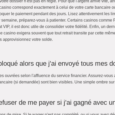
i votre dossier n'est pas en règle. Pour que l'argent arrive vite, 
 casino correspond exactement à celui de votre carte bancaire ou
oquer le paiement pendant des jours. Lisez attentivement les l
ar semaine, préparez-vous à patienter. Certains casinos comme P
VIP, il est donc utile de consolider votre fidélité. Enfin, un der
e casino exigera souvent que tout retrait transite par cette m
us approvisionnez votre solde.
l bloqué alors que j'ai envoyé tous mes 
res ouvrées selon l'affluence du service financier. Assurez-vou
ancaire (si demandée) sont bien visibles. Une simple ombre sur u
refuser de me payer si j'ai gagné avec u
tions de mise. Si le wager n'est pas complété, ou si vous avez 