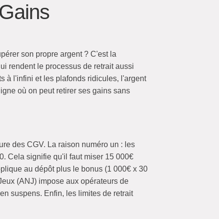
 Gains
pérer son propre argent ? C'est la
ui rendent le processus de retrait aussi
'infini et les plafonds ridicules, l'argent
 ligne où on peut retirer ses gains sans
cture des CGV. La raison numéro un : les
Cela signifie qu'il faut miser 15 000€
pplique au dépôt plus le bonus (1 000€ x 30
es Jeux (ANJ) impose aux opérateurs de
 en suspens. Enfin, les limites de retrait