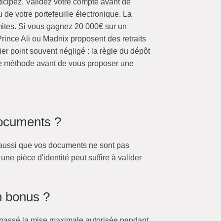
anticipez. Validez votre compte avant de
 de votre portefeuille électronique. La
imites. Si vous gagnez 20 000€ sur un
rince Ali ou Madnix proposent des retraits
nier point souvent négligé : la règle du dépôt
ême méthode avant de vous proposer une
documents ?
s aussi que vos documents ne sont pas
ne pièce d'identité peut suffire à valider
n bonus ?
dépassé la mise maximale autorisée pendant