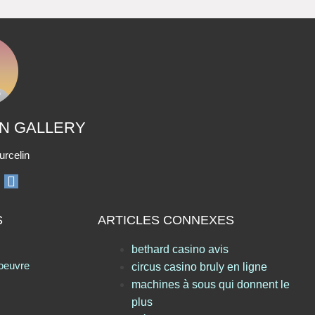
ON GALLERY
urcelin
S
ARTICLES CONNEXES
bethard casino avis
 oeuvre
circus casino bruly en ligne
machines à sous qui donnent le
plus