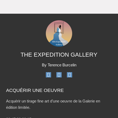
THE EXPEDITION GALLERY
By Terence Burcelin
ACQUÉRIR UNE OEUVRE
Acquérir un tirage fine art d’une oeuvre de la Galerie en
édition limitée.