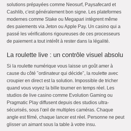
solutions prépayées comme Neosurf, Paysafecard et
Cashlib, c'est généralement bon signe. Les plateformes
modernes comme Stake ou Megapari intègrent même
des paiements via Jeton ou Apple Pay. Un casino qui a
passé les vérifications rigoureuses de ces processeurs
de paiement a tout intérêt à rester dans la légalité.
La roulette live : un contrôle visuel absolu
Si la roulette numérique vous laisse un goût amer à
cause du côté "ordinateur qui décide", la roulette avec
croupier en direct est la solution. Impossible de tricher
quand vous voyez la bille tourner en temps réel. Les
studios de live casino comme Evolution Gaming ou
Pragmatic Play diffusent depuis des studios ultra-
sécurisés, sous l'œil de multiples caméras. Chaque
angle est filmé, chaque lancer est réel. Personne ne peut
glisser un aimant sous la table à votre insu.