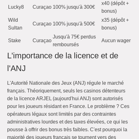
x40 (dépôt +
Lucky8
Curaçao
100% jusqu'à 300€
bonus)
Wild
x35 (dépôt +
Curaçao
100% jusqu'à 500€
Sultan
bonus)
Jusqu'à 75€ perdus
Stake
Curaçao
Aucun wager
remboursés
L'importance de la licence et de
l'ANJ
L'Autorité Nationale des Jeux (ANJ) régule le marché
français. Théoriquement, seuls les casinos détenteurs
de la licence ARJEL (aujourd'hui ANJ) sont autorisés
pour les joueurs résidant en France. Le problème ? Ces
opérateurs légaux sont limités par des contraintes
administratives lourdes et des taxes élevées, ce qui les
pousse à offrir des bonus très faibles. C'est pourquoi la
majorité des joueurs français se tournent vers des