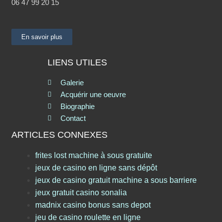
06 47 99 20 15
En savoir plus
LIENS UTILES
Galerie
Acquérir une oeuvre
Biographie
Contact
ARTICLES CONNEXES
frites lost machine à sous gratuite
jeux de casino en ligne sans dépôt
jeux de casino gratuit machine a sous barriere
jeux gratuit casino sonalia
madnix casino bonus sans depot
jeu de casino roulette en ligne