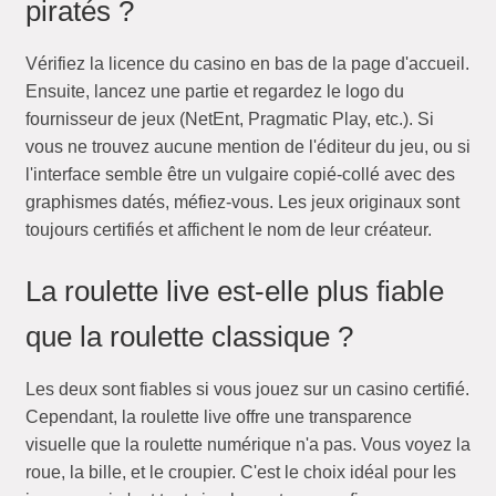
piratés ?
Vérifiez la licence du casino en bas de la page d'accueil.
Ensuite, lancez une partie et regardez le logo du
fournisseur de jeux (NetEnt, Pragmatic Play, etc.). Si
vous ne trouvez aucune mention de l'éditeur du jeu, ou si
l'interface semble être un vulgaire copié-collé avec des
graphismes datés, méfiez-vous. Les jeux originaux sont
toujours certifiés et affichent le nom de leur créateur.
La roulette live est-elle plus fiable
que la roulette classique ?
Les deux sont fiables si vous jouez sur un casino certifié.
Cependant, la roulette live offre une transparence
visuelle que la roulette numérique n'a pas. Vous voyez la
roue, la bille, et le croupier. C'est le choix idéal pour les