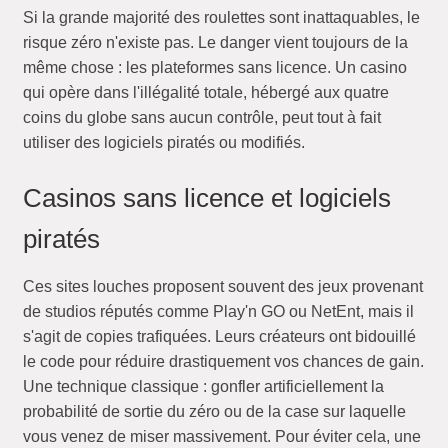
Si la grande majorité des roulettes sont inattaquables, le
risque zéro n'existe pas. Le danger vient toujours de la
même chose : les plateformes sans licence. Un casino
qui opère dans l'illégalité totale, hébergé aux quatre
coins du globe sans aucun contrôle, peut tout à fait
utiliser des logiciels piratés ou modifiés.
Casinos sans licence et logiciels
piratés
Ces sites louches proposent souvent des jeux provenant
de studios réputés comme Play'n GO ou NetEnt, mais il
s'agit de copies trafiquées. Leurs créateurs ont bidouillé
le code pour réduire drastiquement vos chances de gain.
Une technique classique : gonfler artificiellement la
probabilité de sortie du zéro ou de la case sur laquelle
vous venez de miser massivement. Pour éviter cela, une