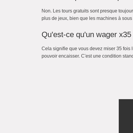
Non. Les tours gratuits sont presque toujour
plus de jeux, bien que les machines à sous 
Qu'est-ce qu'un wager x35 
Cela signifie que vous devez miser 35 fois
pouvoir encaisser. C'est une condition stan