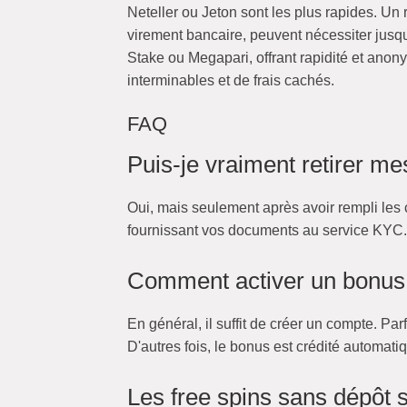
Neteller ou Jeton sont les plus rapides. Un
virement bancaire, peuvent nécessiter jusq
Stake ou Megapari, offrant rapidité et ano
interminables et de frais cachés.
FAQ
Puis-je vraiment retirer m
Oui, mais seulement après avoir rempli les 
fournissant vos documents au service KYC. 
Comment activer un bonus 
En général, il suffit de créer un compte. Pa
D'autres fois, le bonus est crédité automati
Les free spins sans dépôt s