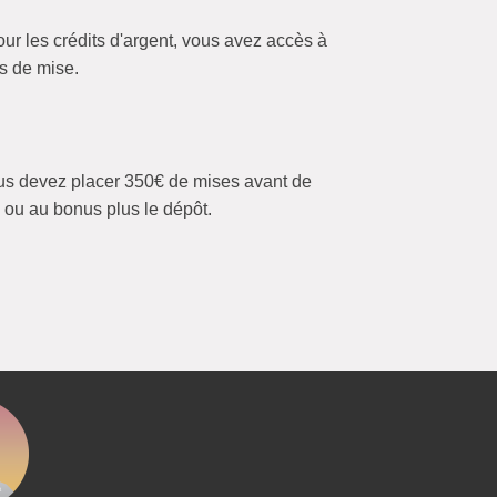
our les crédits d'argent, vous avez accès à
s de mise.
ous devez placer 350€ de mises avant de
l ou au bonus plus le dépôt.