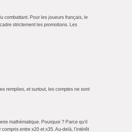
du combattant. Pour les joueurs français, le
ncadre strictement les promotions. Les
ces remplies, et surtout, les comptes ne sont
uerie mathématique. Pourquoi ? Parce qu'il
 compris entre x20 et x35. Au-delà, l'intérêt