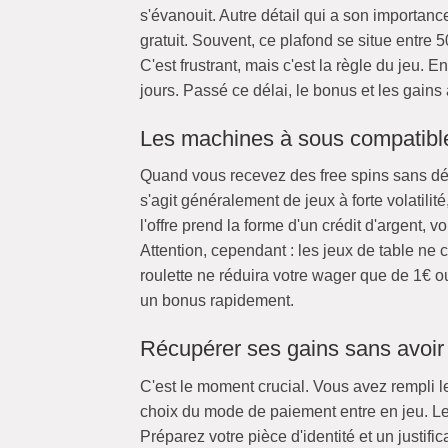
s'évanouit. Autre détail qui a son importanc
gratuit. Souvent, ce plafond se situe entre
C'est frustrant, mais c'est la règle du jeu. 
jours. Passé ce délai, le bonus et les gain
Les machines à sous compatibl
Quand vous recevez des free spins sans dépô
s'agit généralement de jeux à forte volatilit
l'offre prend la forme d'un crédit d'argent, 
Attention, cependant : les jeux de table n
roulette ne réduira votre wager que de 1€ 
un bonus rapidement.
Récupérer ses gains sans avoir 
C'est le moment crucial. Vous avez rempli l
choix du mode de paiement entre en jeu. Les
Préparez votre pièce d'identité et un justif