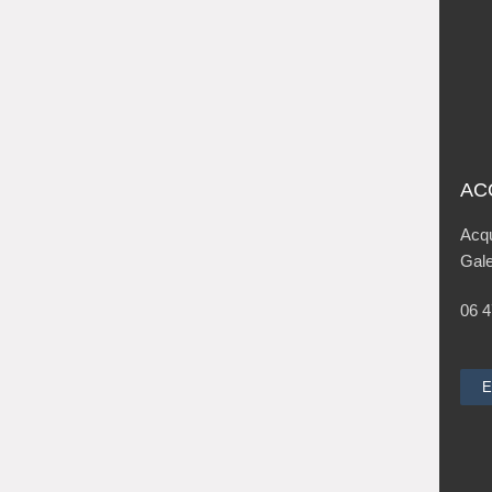
AC
Acqu
Gale
06 4
E