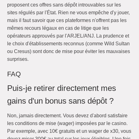
proposent ces offres sans dépôt introuvables sur les
sites régulés par l'État. Rien ne vous empêche d'y jouer,
mais il faut savoir que ces plateformes n'offrent pas les
mêmes recours légaux en cas de litige que les
opérateurs approuvés par l'ARJEL/ANJ. La prudence et
le choix d'établissements reconnus (comme Wild Sultan
ou Cresus) sont donc de mise pour éviter les mauvaises
surprises.
FAQ
Puis-je retirer directement mes
gains d'un bonus sans dépôt ?
Non, jamais directement. Vous devez d'abord satisfaire
les conditions de mise (wager) imposées par le casino.
Par exemple, avec 10€ gratuits et un wager de x30, vous
devez miser 300€ au total sur les jeux éligibles. Une fois