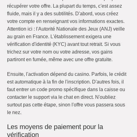
récupérer votre offre. La plupart du temps, c'est assez
fluide, mais il y a des subtilités. D'abord, vous créez
votre compte en renseignant vos informations exactes.
Attention ici : l'Autorité Nationale des Jeux (ANJ) veille
au grain en France. L'établissement exigera une
vérification d'identité (KYC) avant tout retrait. Si vous
trichez sur votre nom ou votre adresse, vos gains
partiront en fumée, même avec une offre gratuite.
Ensuite, l'activation dépend du casino. Parfois, le crédit
est automatique à la fin de l'inscription. D'autres fois, il
faut entrer un code promo spécifique dans la caisse ou
contacter le support via le chat en direct. N'oubliez
surtout pas cette étape, sinon l'offre vous passera sous
le nez.
Les moyens de paiement pour la
vérification