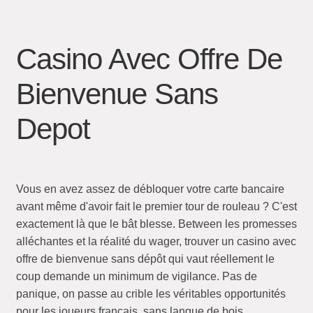
Casino Avec Offre De
Bienvenue Sans
Depot
Vous en avez assez de débloquer votre carte bancaire
avant même d'avoir fait le premier tour de rouleau ? C'est
exactement là que le bât blesse. Between les promesses
alléchantes et la réalité du wager, trouver un casino avec
offre de bienvenue sans dépôt qui vaut réellement le
coup demande un minimum de vigilance. Pas de
panique, on passe au crible les véritables opportunités
pour les joueurs français, sans langue de bois.