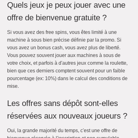
Quels jeux je peux jouer avec une
offre de bienvenue gratuite ?
Si vous avez des free spins, vous êtes limité à une
machine à sous bien précise définie par la promo. Si
vous avez un bonus cash, vous avez plus de liberté.
Vous pouvez souvent jouer aux machines à sous de
votre choix, et parfois à d'autres jeux comme la roulette,
bien que ces derniers comptent souvent pour un faible
pourcentage (ex: 10%) dans le calcul des conditions de
mise.
Les offres sans dépôt sont-elles
réservées aux nouveaux joueurs ?
Oui, la grande majorité du temps, c'est une offre de