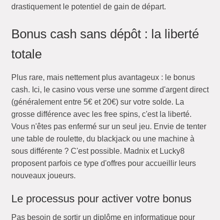
drastiquement le potentiel de gain de départ.
Bonus cash sans dépôt : la liberté
totale
Plus rare, mais nettement plus avantageux : le bonus
cash. Ici, le casino vous verse une somme d'argent direct
(généralement entre 5€ et 20€) sur votre solde. La
grosse différence avec les free spins, c'est la liberté.
Vous n'êtes pas enfermé sur un seul jeu. Envie de tenter
une table de roulette, du blackjack ou une machine à
sous différente ? C'est possible. Madnix et Lucky8
proposent parfois ce type d'offres pour accueillir leurs
nouveaux joueurs.
Le processus pour activer votre bonus
Pas besoin de sortir un diplôme en informatique pour