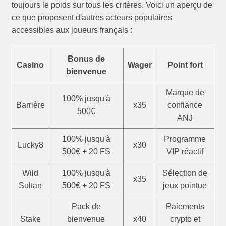
toujours le poids sur tous les critères. Voici un aperçu de
ce que proposent d'autres acteurs populaires
accessibles aux joueurs français :
Bonus de
Casino
Wager
Point fort
bienvenue
Marque de
100% jusqu'à
Barrière
x35
confiance
500€
ANJ
100% jusqu'à
Programme
Lucky8
x30
500€ + 20 FS
VIP réactif
Wild
100% jusqu'à
Sélection de
x35
Sultan
500€ + 20 FS
jeux pointue
Pack de
Paiements
Stake
bienvenue
x40
crypto et