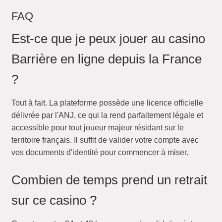
FAQ
Est-ce que je peux jouer au casino
Barrière en ligne depuis la France
?
Tout à fait. La plateforme possède une licence officielle
délivrée par l'ANJ, ce qui la rend parfaitement légale et
accessible pour tout joueur majeur résidant sur le
territoire français. Il suffit de valider votre compte avec
vos documents d'identité pour commencer à miser.
Combien de temps prend un retrait
sur ce casino ?