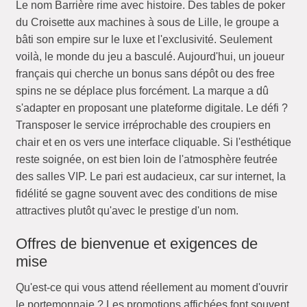
Le nom Barrière rime avec histoire. Des tables de poker
du Croisette aux machines à sous de Lille, le groupe a
bâti son empire sur le luxe et l'exclusivité. Seulement
voilà, le monde du jeu a basculé. Aujourd'hui, un joueur
français qui cherche un bonus sans dépôt ou des free
spins ne se déplace plus forcément. La marque a dû
s'adapter en proposant une plateforme digitale. Le défi ?
Transposer le service irréprochable des croupiers en
chair et en os vers une interface cliquable. Si l'esthétique
reste soignée, on est bien loin de l'atmosphère feutrée
des salles VIP. Le pari est audacieux, car sur internet, la
fidélité se gagne souvent avec des conditions de mise
attractives plutôt qu'avec le prestige d'un nom.
Offres de bienvenue et exigences de
mise
Qu'est-ce qui vous attend réellement au moment d'ouvrir
le portemonnaie ? Les promotions affichées font souvent