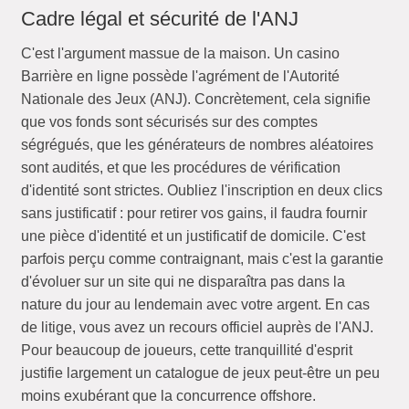
Cadre légal et sécurité de l'ANJ
C'est l'argument massue de la maison. Un casino
Barrière en ligne possède l'agrément de l'Autorité
Nationale des Jeux (ANJ). Concrètement, cela signifie
que vos fonds sont sécurisés sur des comptes
ségrégués, que les générateurs de nombres aléatoires
sont audités, et que les procédures de vérification
d'identité sont strictes. Oubliez l'inscription en deux clics
sans justificatif : pour retirer vos gains, il faudra fournir
une pièce d'identité et un justificatif de domicile. C'est
parfois perçu comme contraignant, mais c'est la garantie
d'évoluer sur un site qui ne disparaîtra pas dans la
nature du jour au lendemain avec votre argent. En cas
de litige, vous avez un recours officiel auprès de l'ANJ.
Pour beaucoup de joueurs, cette tranquillité d'esprit
justifie largement un catalogue de jeux peut-être un peu
moins exubérant que la concurrence offshore.