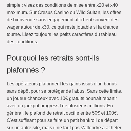
simple : visez des conditions de mise entre x20 et x40
maximum. Sur Cresus Casino ou Wild Sultan, les offres
de bienvenue sans engagement affichent souvent des
wager autour de x30, ce qui reste jouable si la chance
tourne. Lisez toujours les petits caractères du tableau
des conditions.
Pourquoi les retraits sont-ils
plafonnés ?
Les opérateurs plafonnent les gains issus d'un bonus
sans dépôt pour se protéger de l'abus. Sans cette limite,
un joueur chanceux avec 10€ gratuits pourrait repartir
avec un jackpot progressif de plusieurs millions. En
général, le plafond de retrait oscille entre 50€ et 100€.
C'est suffisant pour se faire un petit bankroll de départ
sur un autre site, mais il ne faut pas s'attendre à acheter