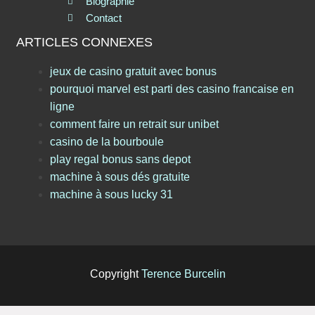
Biographie
Contact
ARTICLES CONNEXES
jeux de casino gratuit avec bonus
pourquoi marvel est parti des casino francaise en
ligne
comment faire un retrait sur unibet
casino de la bourboule
play regal bonus sans depot
machine à sous dés gratuite
machine à sous lucky 31
Copyright
Terence Burcelin