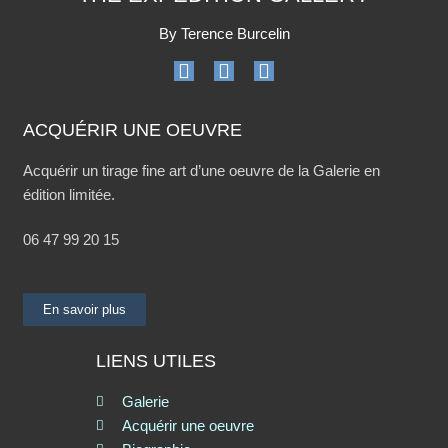
By Terence Burcelin
ACQUÉRIR UNE OEUVRE
Acquérir un tirage fine art d’une oeuvre de la Galerie en
édition limitée.
06 47 99 20 15
En savoir plus
LIENS UTILES
Galerie
Acquérir une oeuvre