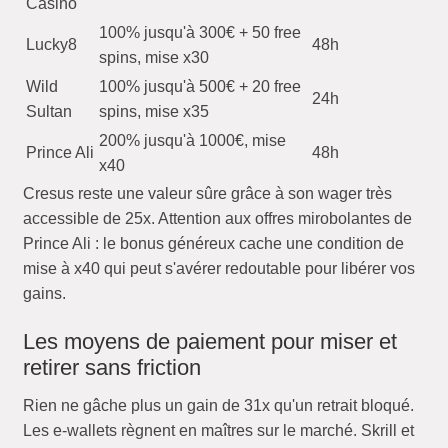
Casino
100% jusqu'à 300€ + 50 free
Lucky8
48h
spins, mise x30
Wild
100% jusqu'à 500€ + 20 free
24h
Sultan
spins, mise x35
200% jusqu'à 1000€, mise
Prince Ali
48h
x40
Cresus reste une valeur sûre grâce à son wager très
accessible de 25x. Attention aux offres mirobolantes de
Prince Ali : le bonus généreux cache une condition de
mise à x40 qui peut s'avérer redoutable pour libérer vos
gains.
Les moyens de paiement pour miser et
retirer sans friction
Rien ne gâche plus un gain de 31x qu'un retrait bloqué.
Les e-wallets règnent en maîtres sur le marché. Skrill et