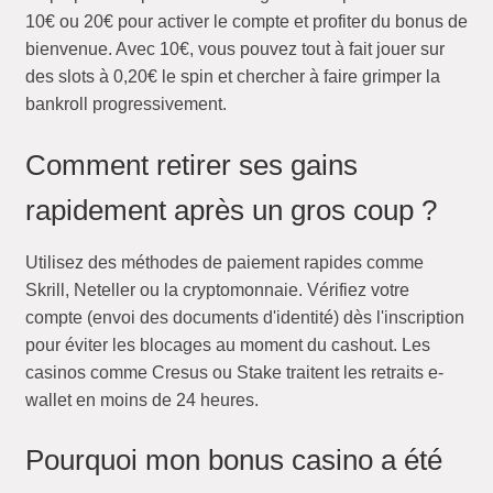
10€ ou 20€ pour activer le compte et profiter du bonus de
bienvenue. Avec 10€, vous pouvez tout à fait jouer sur
des slots à 0,20€ le spin et chercher à faire grimper la
bankroll progressivement.
Comment retirer ses gains
rapidement après un gros coup ?
Utilisez des méthodes de paiement rapides comme
Skrill, Neteller ou la cryptomonnaie. Vérifiez votre
compte (envoi des documents d'identité) dès l'inscription
pour éviter les blocages au moment du cashout. Les
casinos comme Cresus ou Stake traitent les retraits e-
wallet en moins de 24 heures.
Pourquoi mon bonus casino a été