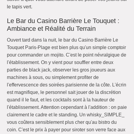
le tapis vert.
Le Bar du Casino Barrière Le Touquet :
Ambiance et Réalité du Terrain
Ouvert tard dans la nuit, le bar du Casino Barrière Le
Touquet Paris-Plage est bien plus qu'un simple comptoir
pour commander un mojito. C'est le point névralgique de
l'établissement. On y vient pour souffler entre deux
parties de black jack, observer les gros joueurs aux
machines à sous, ou simplement profiter de
l'effervescence des soirées parisienne de la côte. L'écrin
est magnifique, le personnel sait jouer de la discrétion
quand il le faut, et les cocktails sont à la hauteur de
l'établissement. Attention cependant à l'addition : on paie
clairement le cadre et le standing. Un whisky_SIMPLE_
vous coûtera sensiblement plus cher qu'au bistro du
coin. C'est le prix à payer pour siroter son verre face aux