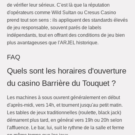
de vérifier leur sérieux. C'est là que la réputation
d'opérateurs comme Wild Sultan ou Cresus Casino
prend tout son sens : ils appliquent des standards élevés
de jeu responsable, souvent parés de labels
indépendants, tout en offrant des conditions de jeu bien
plus avantageuses que l'ARJEL historique.
FAQ
Quels sont les horaires d'ouverture
du casino Barrière du Touquet ?
Les machines à sous ouvrent généralement en début
d'après-midi, vers 14h, et tournent jusqu'au petit matin.
Les tables de jeux traditionnelles (roulette, black jack)
démarrent plus tard, en général vers 19h ou 20h selon
l'affluence. Le bar, lui, suit le rythme de la salle et ferme