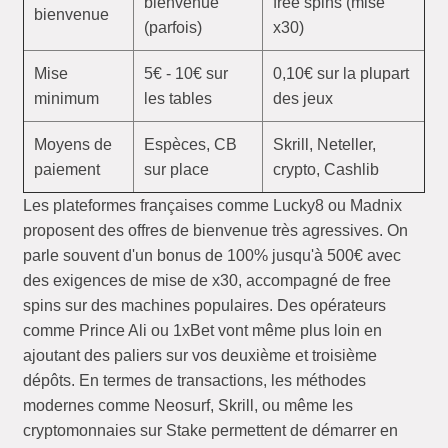
bienvenue
free spins (mise
bienvenue
(parfois)
x30)
Mise
5€ - 10€ sur
0,10€ sur la plupart
minimum
les tables
des jeux
Moyens de
Espèces, CB
Skrill, Neteller,
paiement
sur place
crypto, Cashlib
Les plateformes françaises comme Lucky8 ou Madnix
proposent des offres de bienvenue très agressives. On
parle souvent d'un bonus de 100% jusqu'à 500€ avec
des exigences de mise de x30, accompagné de free
spins sur des machines populaires. Des opérateurs
comme Prince Ali ou 1xBet vont même plus loin en
ajoutant des paliers sur vos deuxième et troisième
dépôts. En termes de transactions, les méthodes
modernes comme Neosurf, Skrill, ou même les
cryptomonnaies sur Stake permettent de démarrer en