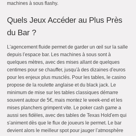
machines à sous flashy.
Quels Jeux Accéder au Plus Près
du Bar ?
L'agencement fluide permet de garder un œil sur la salle
depuis l'espace bar. Les machines à sous sont à
quelques mètres, avec des mises allant de quelques
centimes pour se chauffer, jusqu'à des dizaines d'euros
pour les enjeux plus musclés. Pour les tables, le casino
propose de la roulette anglaise et du black jack. Le
minimum de mise sur les tables classiques démarre
souvent autour de 5€, mais montez le week-end et les
mises planchers grimpent vite. Le poker cash game a
aussi ses fidèles, avec des tables de Texas Hold'em qui
s'animent dès que le flux de joueurs le permet. Le bar
devient alors le meilleur spot pour jauger l'atmosphère