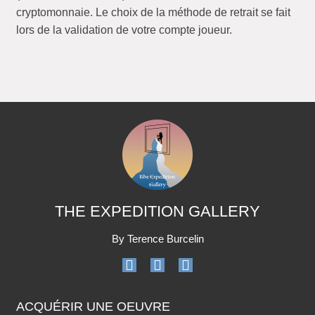
cryptomonnaie. Le choix de la méthode de retrait se fait
lors de la validation de votre compte joueur.
THE EXPEDITION GALLERY
By Terence Burcelin
ACQUÉRIR UNE OEUVRE