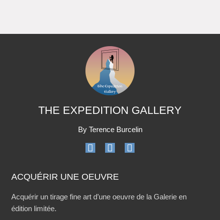
THE EXPEDITION GALLERY
By Terence Burcelin
ACQUÉRIR UNE OEUVRE
Acquérir un tirage fine art d’une oeuvre de la Galerie en
édition limitée.