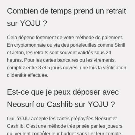
Combien de temps prend un retrait
sur YOJU ?
Cela dépend fortement de votre méthode de paiement.
En cryptomonnaie ou via des portefeuilles comme Skrill
et Jeton, les retraits sont souvent validés sous 24
heures. Pour les cartes bancaires ou les virements,
comptez entre 3 et 5 jours ouvrés, une fois la vérification
d'identité effectuée.
Est-ce que je peux déposer avec
Neosurf ou Cashlib sur YOJU ?
Oui, YOJU accepte les cartes prépayées Neosurf et
Cashlib. C'est une méthode très prisée par les joueurs
qui veulent contrôler leur budget sans lier leur compte