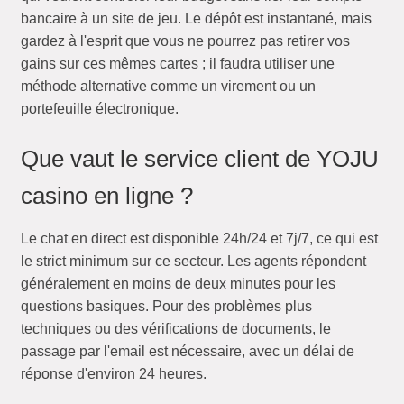
bancaire à un site de jeu. Le dépôt est instantané, mais
gardez à l'esprit que vous ne pourrez pas retirer vos
gains sur ces mêmes cartes ; il faudra utiliser une
méthode alternative comme un virement ou un
portefeuille électronique.
Que vaut le service client de YOJU
casino en ligne ?
Le chat en direct est disponible 24h/24 et 7j/7, ce qui est
le strict minimum sur ce secteur. Les agents répondent
généralement en moins de deux minutes pour les
questions basiques. Pour des problèmes plus
techniques ou des vérifications de documents, le
passage par l'email est nécessaire, avec un délai de
réponse d'environ 24 heures.