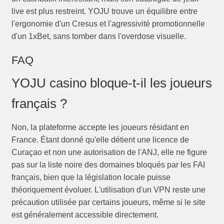
live est plus restreint. YOJU trouve un équilibre entre
l'ergonomie d'un Cresus et l'agressivité promotionnelle
d'un 1xBet, sans tomber dans l'overdose visuelle.
FAQ
YOJU casino bloque-t-il les joueurs
français ?
Non, la plateforme accepte les joueurs résidant en
France. Étant donné qu'elle détient une licence de
Curaçao et non une autorisation de l'ANJ, elle ne figure
pas sur la liste noire des domaines bloqués par les FAI
français, bien que la législation locale puisse
théoriquement évoluer. L'utilisation d'un VPN reste une
précaution utilisée par certains joueurs, même si le site
est généralement accessible directement.