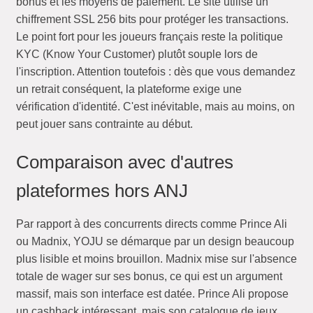
bonus et les moyens de paiement. Le site utilise un
chiffrement SSL 256 bits pour protéger les transactions.
Le point fort pour les joueurs français reste la politique
KYC (Know Your Customer) plutôt souple lors de
l'inscription. Attention toutefois : dès que vous demandez
un retrait conséquent, la plateforme exige une
vérification d'identité. C'est inévitable, mais au moins, on
peut jouer sans contrainte au début.
Comparaison avec d'autres
plateformes hors ANJ
Par rapport à des concurrents directs comme Prince Ali
ou Madnix, YOJU se démarque par un design beaucoup
plus lisible et moins brouillon. Madnix mise sur l'absence
totale de wager sur ses bonus, ce qui est un argument
massif, mais son interface est datée. Prince Ali propose
un cashback intéressant, mais son catalogue de jeux