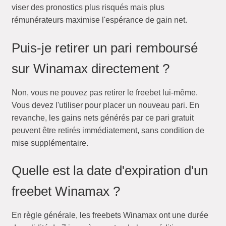
viser des pronostics plus risqués mais plus
rémunérateurs maximise l'espérance de gain net.
Puis-je retirer un pari remboursé
sur Winamax directement ?
Non, vous ne pouvez pas retirer le freebet lui-même.
Vous devez l'utiliser pour placer un nouveau pari. En
revanche, les gains nets générés par ce pari gratuit
peuvent être retirés immédiatement, sans condition de
mise supplémentaire.
Quelle est la date d'expiration d'un
freebet Winamax ?
En règle générale, les freebets Winamax ont une durée