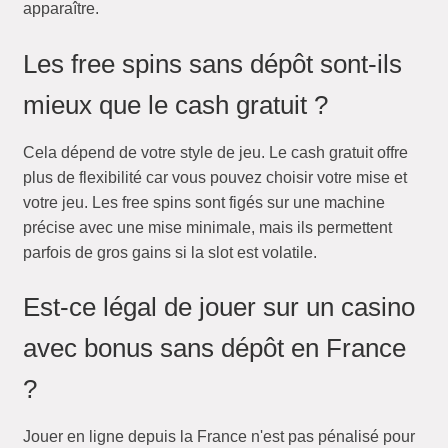
apparaître.
Les free spins sans dépôt sont-ils
mieux que le cash gratuit ?
Cela dépend de votre style de jeu. Le cash gratuit offre
plus de flexibilité car vous pouvez choisir votre mise et
votre jeu. Les free spins sont figés sur une machine
précise avec une mise minimale, mais ils permettent
parfois de gros gains si la slot est volatile.
Est-ce légal de jouer sur un casino
avec bonus sans dépôt en France
?
Jouer en ligne depuis la France n'est pas pénalisé pour