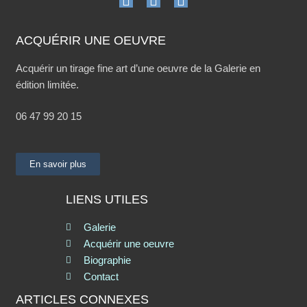
ACQUÉRIR UNE OEUVRE
Acquérir un tirage fine art d’une oeuvre de la Galerie en
édition limitée.
06 47 99 20 15
En savoir plus
LIENS UTILES
Galerie
Acquérir une oeuvre
Biographie
Contact
ARTICLES CONNEXES