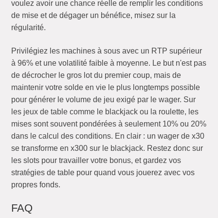
voulez avoir une chance réelle de remplir les conditions
de mise et de dégager un bénéfice, misez sur la
régularité.
Privilégiez les machines à sous avec un RTP supérieur
à 96% et une volatilité faible à moyenne. Le but n'est pas
de décrocher le gros lot du premier coup, mais de
maintenir votre solde en vie le plus longtemps possible
pour générer le volume de jeu exigé par le wager. Sur
les jeux de table comme le blackjack ou la roulette, les
mises sont souvent pondérées à seulement 10% ou 20%
dans le calcul des conditions. En clair : un wager de x30
se transforme en x300 sur le blackjack. Restez donc sur
les slots pour travailler votre bonus, et gardez vos
stratégies de table pour quand vous jouerez avec vos
propres fonds.
FAQ