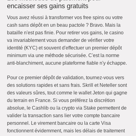
encaisser ses gains gratuits
Vous avez réussi à transformer vos free spins ou votre
cash sans dépôt en un beau pactole ? Bravo. Mais la
bataille n'est pas finie. Pour retirer vos gains, le casino
va invariablement vous demander de vérifier votre
identité (KYC) et souvent d'effectuer un premier dépôt
minimum via une méthode sécurisée. C'est la norme
anti-blanchiment, aucune plateforme fiable n'y échappe.
Pour ce premier dépôt de validation, tournez-vous vers
des solutions rapides et sans frais. Skrill et Neteller sont
des valeurs sûres, tout comme le wallet Jeton qui gagne
du terrain en France. Si vous préférez la discrétion
absolue, le Cashlib ou la crypto via Stake permettent de
valider la transaction sans lier votre compte bancaire
personnel. Le virement bancaire ou la carte Visa
fonctionnent évidemment, mais les délais de traitement