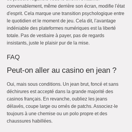
convenablement, même derrière son écran, modifie l'état
d'esprit. Cela marque une transition psychologique entre
le quotidien et le moment de jeu. Cela dit, l'avantage
indéniable des plateformes numériques est la liberté
totale. Pas de vestiaire à payer, pas de regards
insistants, juste le plaisir pur de la mise.
FAQ
Peut-on aller au casino en jean ?
Oui, mais sous conditions. Un jean brut, foncé et sans
déchirures est accepté dans la grande majorité des
casinos français. En revanche, oubliez les jeans
délavés, coupe large ou ornés de patchs. Associez-le
toujours à une chemise ou un polo propre et des
chaussures habillées.