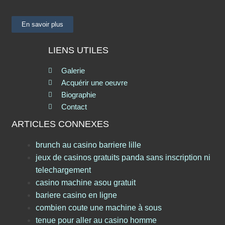
En savoir plus
LIENS UTILES
Galerie
Acquérir une oeuvre
Biographie
Contact
ARTICLES CONNEXES
brunch au casino barriere lille
jeux de casinos gratuits panda sans inscription ni
telechargement
casino machine asou gratuit
bariere casino en ligne
combien coute une machine à sous
tenue pour aller au casino homme