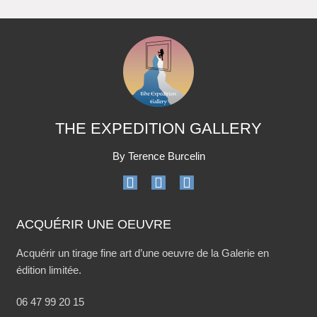
THE EXPEDITION GALLERY
By Terence Burcelin
ACQUÉRIR UNE OEUVRE
Acquérir un tirage fine art d’une oeuvre de la Galerie en
édition limitée.
06 47 99 20 15