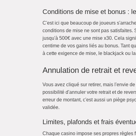
Conditions de mise et bonus : le
C'est ici que beaucoup de joueurs s'arrach
conditions de mise ne sont pas satisfaites.
jusqu'à 500€ avec une mise x30. Cela signi
centime de vos gains liés au bonus. Tant que
à cette exigence de mise, le blackjack ou la 
Annulation de retrait et re
Vous avez cliqué sur retirer, mais l'envie de
possibilité d'annuler votre retrait et de re
erreur de montant, c'est aussi un piège psy
validée.
Limites, plafonds et frais éventu
Chaque casino impose ses propres règles fin