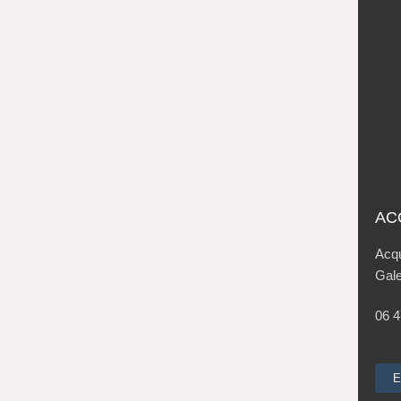
AC
Acqu
Gale
06 4
E