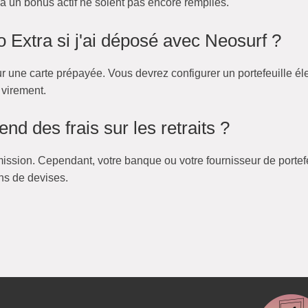
 à un bonus actif ne soient pas encore remplies.
 Extra si j'ai déposé avec Neosurf ?
r une carte prépayée. Vous devrez configurer un portefeuille élec
 virement.
nd des frais sur les retraits ?
ssion. Cependant, votre banque ou votre fournisseur de portefe
ns de devises.