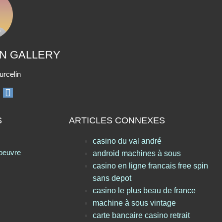
ON GALLERY
urcelin
S
ARTICLES CONNEXES
casino du val andré
 oeuvre
android machines à sous
casino en ligne francais free spin
sans depot
casino le plus beau de france
machine à sous vintage
carte bancaire casino retrait