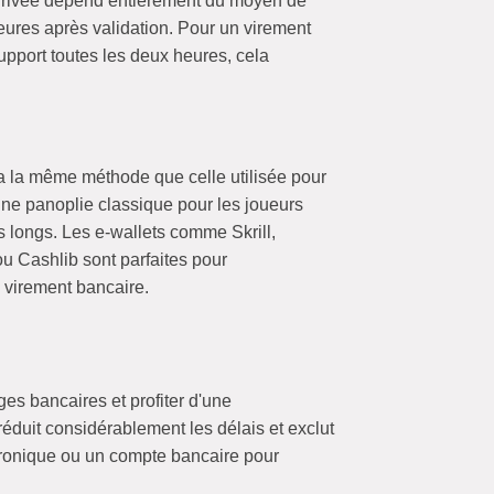
d'arrivée dépend entièrement du moyen de
eures après validation. Pour un virement
upport toutes les deux heures, cela
via la même méthode que celle utilisée pour
 une panoplie classique pour les joueurs
s longs. Les e-wallets comme Skrill,
u Cashlib sont parfaites pour
n virement bancaire.
es bancaires et profiter d'une
 réduit considérablement les délais et exclut
ctronique ou un compte bancaire pour