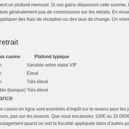
ment un plafond mensuel. Si vos gains dépassent cette somme, 
cture généralement pas de commissions sur les retraits. En reva
appliquer des frais de réception ou des taux de change. Un virem
etrait
ais casino
Plafond typique
n
Variable selon statut VIP
n
Élevé
n
Très élevé
ble (banque)
Très élevé
rance
de casino en ligne sont exonérés d'impôt sur le revenu pour les
rateurs, pas sur les joueurs. Que vous encaissiez 100€ ou 10 000
oulagement quand on voit la fiscalité appliquée dans d'autres 