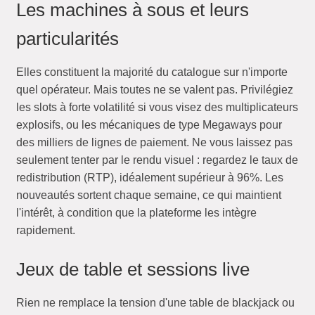
Les machines à sous et leurs
particularités
Elles constituent la majorité du catalogue sur n'importe
quel opérateur. Mais toutes ne se valent pas. Privilégiez
les slots à forte volatilité si vous visez des multiplicateurs
explosifs, ou les mécaniques de type Megaways pour
des milliers de lignes de paiement. Ne vous laissez pas
seulement tenter par le rendu visuel : regardez le taux de
redistribution (RTP), idéalement supérieur à 96%. Les
nouveautés sortent chaque semaine, ce qui maintient
l'intérêt, à condition que la plateforme les intègre
rapidement.
Jeux de table et sessions live
Rien ne remplace la tension d'une table de blackjack ou