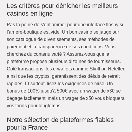
Les critères pour dénicher les meilleurs
casinos en ligne
Pas la peine de s'enflammer pour une interface flashy si
l'arrière-boutique est vide. Un bon casino se jauge sur
son catalogue de divertissements, ses méthodes de
paiement et la transparence de ses conditions. Vous
cherchez du contenu varié ? Assurez-vous que la
plateforme propose plusieurs dizaines de fournisseurs.
Côté transactions, les e-wallets comme Skrill ou Neteller,
ainsi que les cryptos, garantissent des délais de retrait
rapides. Et surtout, lisez les exigences de mise. Un
bonus de 100% jusqu'à 500€ avec un wager de x30 se
dégage facilement, mais un wager de x50 vous bloquera
vos fonds pour longtemps.
Notre sélection de plateformes fiables
pour la France