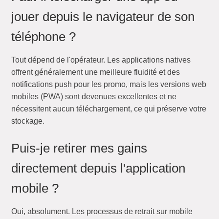
jouer depuis le navigateur de son
téléphone ?
Tout dépend de l'opérateur. Les applications natives
offrent généralement une meilleure fluidité et des
notifications push pour les promo, mais les versions web
mobiles (PWA) sont devenues excellentes et ne
nécessitent aucun téléchargement, ce qui préserve votre
stockage.
Puis-je retirer mes gains
directement depuis l'application
mobile ?
Oui, absolument. Les processus de retrait sur mobile