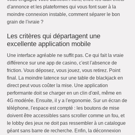
d'annonce et les plateformes qui vous font suer à la
moindre connexion instable, comment séparer le bon
grain de l'ivraie ?
Les critères qui départagent une
excellente application mobile
Une interface agréable ne suffit pas. Ce qui fait la vraie
différence sur une app de casino, c'est l'absence de
friction. Vous déposez, vous jouez, vous retirez. Point
final. La moindre latence sur une table de blackjack en
direct peut vous coûter la mise. Une application
performante doit se charger en un clin d'œil, même en
4G modérée. Ensuite, il y a l'ergonomie. Sur un écran de
téléphone, l'espace est compté : les boutons de mise
doivent être accessibles sans scroller comme un fou, et
le lobby des jeux ne doit pas ressembler à un catalogue
géant sans barre de recherche. Enfin, la déconnexion