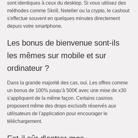
sont identiques à ceux du desktop. Si vous utilisez des
méthodes comme Skrill, Neteller ou la crypto, le cashout
s'effectue souvent en quelques minutes directement
depuis votre smartphone.
Les bonus de bienvenue sont-ils
les mêmes sur mobile et sur
ordinateur ?
Dans la grande majorité des cas, oui. Les offres comme
un bonus de 100% jusqu'à 500€ avec une mise de x30
s'appliquent de la même façon. Certains casinos
proposent même des drops exclusifs réservés aux
utilisateurs de l'application pour encourager le
téléchargement.