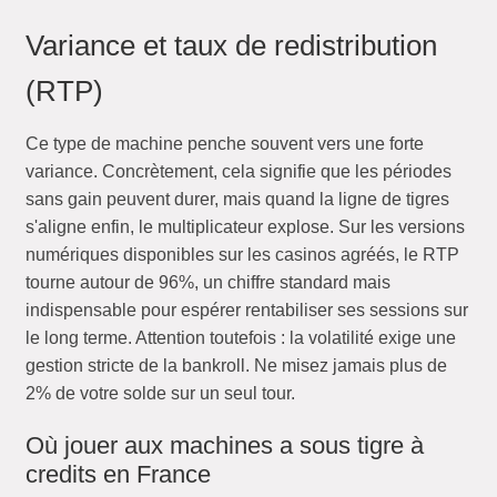
Variance et taux de redistribution
(RTP)
Ce type de machine penche souvent vers une forte
variance. Concrètement, cela signifie que les périodes
sans gain peuvent durer, mais quand la ligne de tigres
s'aligne enfin, le multiplicateur explose. Sur les versions
numériques disponibles sur les casinos agréés, le RTP
tourne autour de 96%, un chiffre standard mais
indispensable pour espérer rentabiliser ses sessions sur
le long terme. Attention toutefois : la volatilité exige une
gestion stricte de la bankroll. Ne misez jamais plus de
2% de votre solde sur un seul tour.
Où jouer aux machines a sous tigre à
credits en France