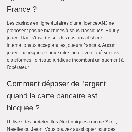
France ?
Les casinos en ligne titulaires d'une licence ANJ ne
proposent pas de machines à sous classiques. Pour y
jouer, il faut s'inscrire sur des casinos offshore
internationaux acceptant les joueurs français. Aucun
joueur ne risque de poursuites pour avoir joué sur ces
plateformes, le risque juridique incombant uniquement à
l'opérateur.
Comment déposer de l'argent
quand la carte bancaire est
bloquée ?
Utilisez des portefeuilles électroniques comme Skrill,
Neteller ou Jeton. Vous pouvez aussi opter pour des