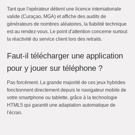
Tant que l'opérateur détient une licence internationale
valide (Curaçao, MGA) et affiche des audits de
générateurs de nombres aléatoires, la fiabilité technique
est au rendez-vous. Le point d'attention concerne surtout
la réactivité du service client lors des retraits.
Faut-il télécharger une application
pour y jouer sur téléphone ?
Pas forcément. La grande majorité de ces jeux hybrides
fonctionnent directement depuis le navigateur mobile de
votre smartphone ou tablette, grâce à la technologie
HTML5 qui garantit une adaptation automatique de
l'écran.