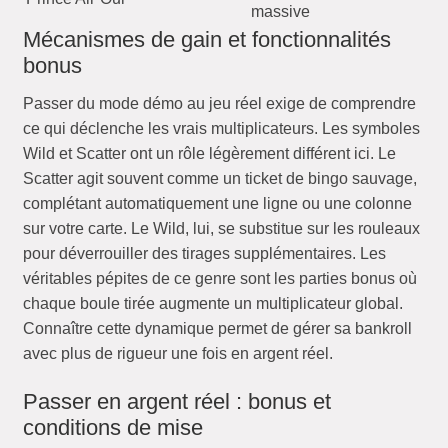
massive
Mécanismes de gain et fonctionnalités
bonus
Passer du mode démo au jeu réel exige de comprendre
ce qui déclenche les vrais multiplicateurs. Les symboles
Wild et Scatter ont un rôle légèrement différent ici. Le
Scatter agit souvent comme un ticket de bingo sauvage,
complétant automatiquement une ligne ou une colonne
sur votre carte. Le Wild, lui, se substitue sur les rouleaux
pour déverrouiller des tirages supplémentaires. Les
véritables pépites de ce genre sont les parties bonus où
chaque boule tirée augmente un multiplicateur global.
Connaître cette dynamique permet de gérer sa bankroll
avec plus de rigueur une fois en argent réel.
Passer en argent réel : bonus et
conditions de mise