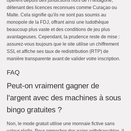
opèrent depuis des juridictions hors de l'Hexagone,
détenant des licences reconnues comme Curaçao ou
Malte. Cela signifie qu'ils ne sont pas soumis au
monopole de la FDJ, offrant ainsi une ludothèque
beaucoup plus vaste et des conditions de jeu plus
avantageuses. Cependant, la prudence reste de mise :
assurez-vous toujours que le site utilise un chiffrement
SSL et affiche ses taux de redistribution (RTP) de
manière transparente avant de valider votre inscription.
FAQ
Peut-on vraiment gagner de
l'argent avec des machines à sous
bingo gratuites ?
Non, le mode gratuit utilise une monnaie fictive sans
valeur réelle. Pour empocher des gains withdrawables, il