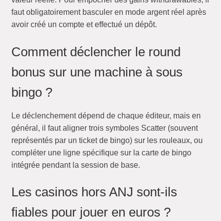
faut obligatoirement basculer en mode argent réel après
avoir créé un compte et effectué un dépôt.
Comment déclencher le round
bonus sur une machine à sous
bingo ?
Le déclenchement dépend de chaque éditeur, mais en
général, il faut aligner trois symboles Scatter (souvent
représentés par un ticket de bingo) sur les rouleaux, ou
compléter une ligne spécifique sur la carte de bingo
intégrée pendant la session de base.
Les casinos hors ANJ sont-ils
fiables pour jouer en euros ?