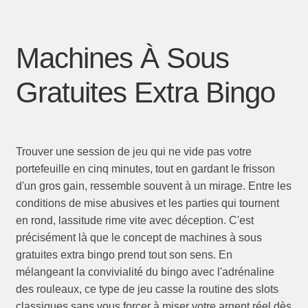
Machines À Sous
Gratuites Extra Bingo
Trouver une session de jeu qui ne vide pas votre
portefeuille en cinq minutes, tout en gardant le frisson
d'un gros gain, ressemble souvent à un mirage. Entre les
conditions de mise abusives et les parties qui tournent
en rond, lassitude rime vite avec déception. C'est
précisément là que le concept de machines à sous
gratuites extra bingo prend tout son sens. En
mélangeant la convivialité du bingo avec l'adrénaline
des rouleaux, ce type de jeu casse la routine des slots
classiques sans vous forcer à miser votre argent réel dès