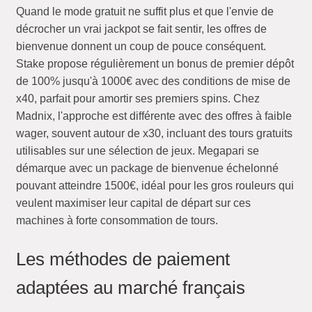
Quand le mode gratuit ne suffit plus et que l'envie de
décrocher un vrai jackpot se fait sentir, les offres de
bienvenue donnent un coup de pouce conséquent.
Stake propose régulièrement un bonus de premier dépôt
de 100% jusqu'à 1000€ avec des conditions de mise de
x40, parfait pour amortir ses premiers spins. Chez
Madnix, l'approche est différente avec des offres à faible
wager, souvent autour de x30, incluant des tours gratuits
utilisables sur une sélection de jeux. Megapari se
démarque avec un package de bienvenue échelonné
pouvant atteindre 1500€, idéal pour les gros rouleurs qui
veulent maximiser leur capital de départ sur ces
machines à forte consommation de tours.
Les méthodes de paiement
adaptées au marché français