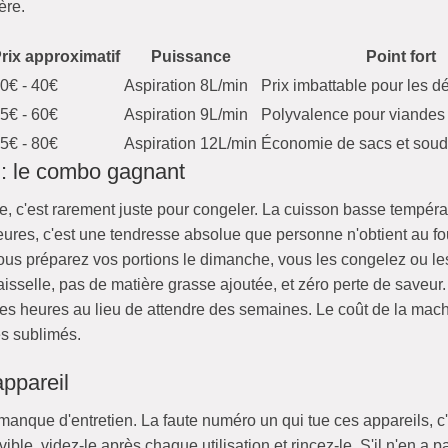
ère.
rix approximatif
Puissance
Point fort
0€ - 40€
Aspiration 8L/min
Prix imbattable pour les d
5€ - 60€
Aspiration 9L/min
Polyvalence pour viandes
5€ - 80€
Aspiration 12L/min
Économie de sacs et soud
 : le combo gagnant
e, c'est rarement juste pour congeler. La cuisson basse tempéra
eures, c'est une tendresse absolue que personne n'obtient au f
 préparez vos portions le dimanche, vous les congelez ou les mett
isselle, pas de matière grasse ajoutée, et zéro perte de saveur.
ues heures au lieu de attendre des semaines. Le coût de la mac
es sublimés.
appareil
ue d'entretien. La faute numéro un qui tue ces appareils, c'est 
le, videz-le après chaque utilisation et rincez-le. S'il n'en a pa