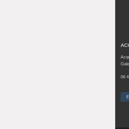
AC
Acqu
Gale
06 4
E