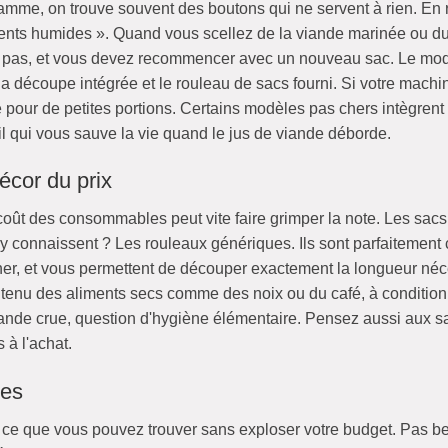
amme, on trouve souvent des boutons qui ne servent à rien. En 
ments humides ». Quand vous scellez de la viande marinée ou du p
d pas, et vous devez recommencer avec un nouveau sac. Le mode
la découpe intégrée et le rouleau de sacs fourni. Si votre machin
e pour de petites portions. Certains modèles pas chers intègre
il qui vous sauve la vie quand le jus de viande déborde.
écor du prix
coût des consommables peut vite faire grimper la note. Les sacs
'y connaissent ? Les rouleaux génériques. Ils sont parfaitemen
cher, et vous permettent de découper exactement la longueur néc
ntenu des aliments secs comme des noix ou du café, à condition d
iande crue, question d'hygiène élémentaire. Pensez aussi aux sac
 à l'achat.
les
 de ce que vous pouvez trouver sans exploser votre budget. Pas b