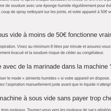
barre de soudure avec une éponge humide régulièrement pour évi
t coup de spray nettoyant sur les joints, et votre appareil à 50€
us vide à moins de 50€ fonctionne vra
'aspiration. Visez au minimum 8 litres par minute et assurez-vou
alement évacué et la soudure risque de céder au congélateur.
e avec de la marinade dans la machine 
liser le mode « aliments humides » si votre appareil en dispose.
êtez l'aspiration manuellement juste avant que le liquide n'attei
achine à sous vide sans payer trop ch
trois rouleaux. Tournez-vous vers les rouleaux de sacs généri