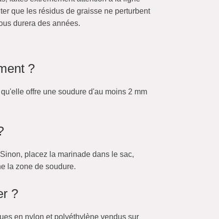
ter que les résidus de graisse ne perturbent
 vous durera des années.
iment ?
s qu'elle offre une soudure d'au moins 2 mm
?
 Sinon, placez la marinade dans le sac,
gne la zone de soudure.
er ?
ques en nylon et polyéthylène vendus sur