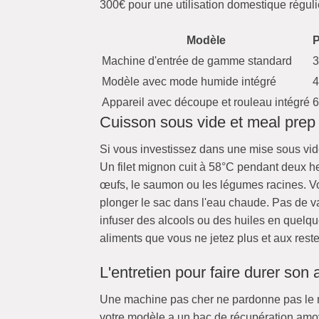
300€ pour une utilisation domestique réguli
Modèle
P
Machine d'entrée de gamme standard
3
Modèle avec mode humide intégré
4
Appareil avec découpe et rouleau intégré
6
Cuisson sous vide et meal prep
Si vous investissez dans une mise sous vid
Un filet mignon cuit à 58°C pendant deux h
œufs, le saumon ou les légumes racines. Vous
plonger le sac dans l'eau chaude. Pas de va
infuser des alcools ou des huiles en quelq
aliments que vous ne jetez plus et aux rest
L'entretien pour faire durer son 
Une machine pas cher ne pardonne pas le manq
votre modèle a un bac de récupération amovib