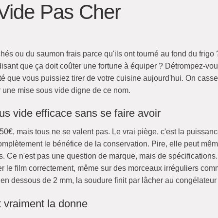
Vide Pas Cher
hés ou du saumon frais parce qu'ils ont tourné au fond du frigo
sant que ça doit coûter une fortune à équiper ? Détrompez-vou
é que vous puissiez tirer de votre cuisine aujourd'hui. On casse l
ir une mise sous vide digne de ce nom.
 vide efficace sans se faire avoir
€, mais tous ne se valent pas. Le vrai piège, c'est la puissa
complètement le bénéfice de la conservation. Pire, elle peut mêm
s. Ce n'est pas une question de marque, mais de spécifications. 
ler le film correctement, même sur des morceaux irréguliers comm
: en dessous de 2 mm, la soudure finit par lâcher au congélateu
t vraiment la donne