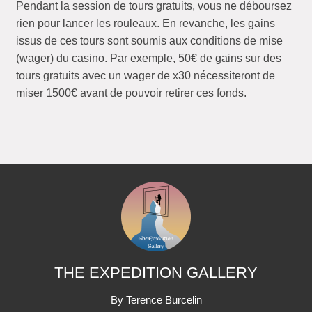
Pendant la session de tours gratuits, vous ne déboursez
rien pour lancer les rouleaux. En revanche, les gains
issus de ces tours sont soumis aux conditions de mise
(wager) du casino. Par exemple, 50€ de gains sur des
tours gratuits avec un wager de x30 nécessiteront de
miser 1500€ avant de pouvoir retirer ces fonds.
THE EXPEDITION GALLERY
By Terence Burcelin