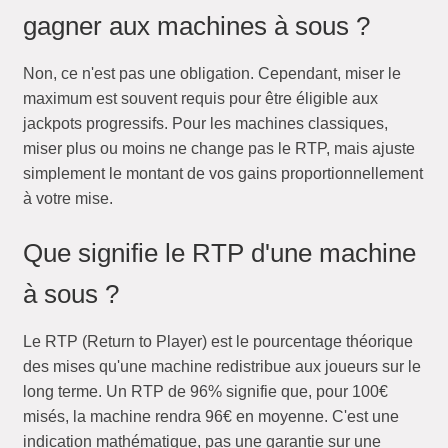
gagner aux machines à sous ?
Non, ce n'est pas une obligation. Cependant, miser le
maximum est souvent requis pour être éligible aux
jackpots progressifs. Pour les machines classiques,
miser plus ou moins ne change pas le RTP, mais ajuste
simplement le montant de vos gains proportionnellement
à votre mise.
Que signifie le RTP d'une machine
à sous ?
Le RTP (Return to Player) est le pourcentage théorique
des mises qu'une machine redistribue aux joueurs sur le
long terme. Un RTP de 96% signifie que, pour 100€
misés, la machine rendra 96€ en moyenne. C'est une
indication mathématique, pas une garantie sur une