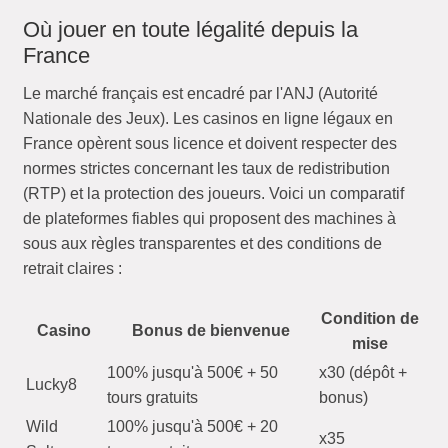
Où jouer en toute légalité depuis la
France
Le marché français est encadré par l'ANJ (Autorité
Nationale des Jeux). Les casinos en ligne légaux en
France opèrent sous licence et doivent respecter des
normes strictes concernant les taux de redistribution
(RTP) et la protection des joueurs. Voici un comparatif
de plateformes fiables qui proposent des machines à
sous aux règles transparentes et des conditions de
retrait claires :
Condition de
Casino
Bonus de bienvenue
mise
100% jusqu'à 500€ + 50
x30 (dépôt +
Lucky8
tours gratuits
bonus)
Wild
100% jusqu'à 500€ + 20
x35