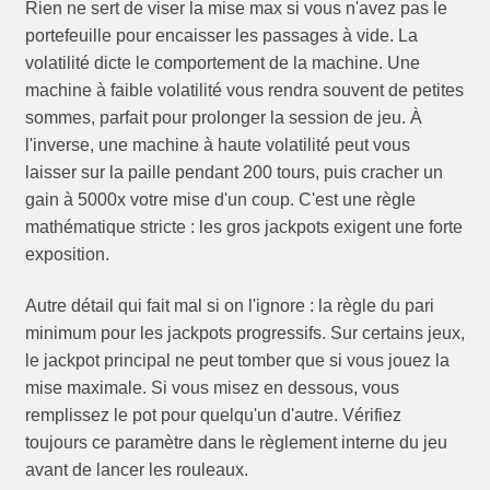
Rien ne sert de viser la mise max si vous n'avez pas le
portefeuille pour encaisser les passages à vide. La
volatilité dicte le comportement de la machine. Une
machine à faible volatilité vous rendra souvent de petites
sommes, parfait pour prolonger la session de jeu. À
l'inverse, une machine à haute volatilité peut vous
laisser sur la paille pendant 200 tours, puis cracher un
gain à 5000x votre mise d'un coup. C'est une règle
mathématique stricte : les gros jackpots exigent une forte
exposition.
Autre détail qui fait mal si on l'ignore : la règle du pari
minimum pour les jackpots progressifs. Sur certains jeux,
le jackpot principal ne peut tomber que si vous jouez la
mise maximale. Si vous misez en dessous, vous
remplissez le pot pour quelqu'un d'autre. Vérifiez
toujours ce paramètre dans le règlement interne du jeu
avant de lancer les rouleaux.