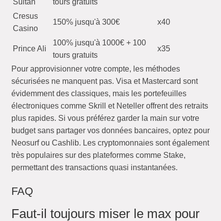
Sultan
tours gratuits
Cresus
150% jusqu'à 300€
x40
Casino
100% jusqu'à 1000€ + 100
Prince Ali
x35
tours gratuits
Pour approvisionner votre compte, les méthodes
sécurisées ne manquent pas. Visa et Mastercard sont
évidemment des classiques, mais les portefeuilles
électroniques comme Skrill et Neteller offrent des retraits
plus rapides. Si vous préférez garder la main sur votre
budget sans partager vos données bancaires, optez pour
Neosurf ou Cashlib. Les cryptomonnaies sont également
très populaires sur des plateformes comme Stake,
permettant des transactions quasi instantanées.
FAQ
Faut-il toujours miser le max pour