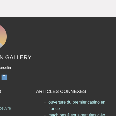
ON GALLERY
urcelin
S
ARTICLES CONNEXES
ouverture du premier casino en
 oeuvre
france
machines à sous gratuites cléo