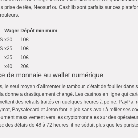
s prise de tête, Neosurf ou Cashlib sont parfaits sur ces platefo
rouleurs.
Wager
Dépôt minimum
FS
x30
10€
FS
x25
10€
S
x35
10€
x40
20€
ce de monnaie au wallet numérique
 le seul moyen d'alimenter le tambour, c'était de fouiller dans
i, la donne a drastiquement changé. Les casinos en ligne qui ca
ermettent des retraits traités en quelques heures à peine. PayPal
nymat, Paysafecard et Jeton font le job sans avoir à refiler ses
e tournent massivement vers les cryptomonnaies sur des opérat
c des délais de 48 à 72 heures, il ne séduit plus que les puriste