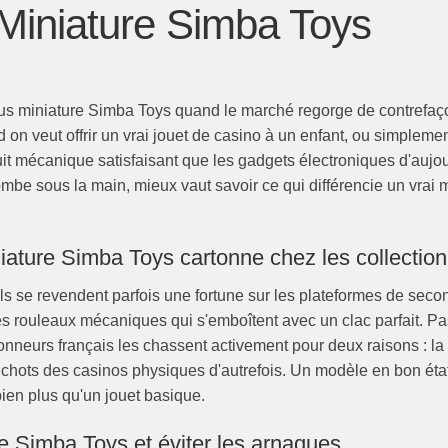
Miniature Simba Toys
s miniature Simba Toys quand le marché regorge de contrefaço
 on veut offrir un vrai jouet de casino à un enfant, ou simplemen
uit mécanique satisfaisant que les gadgets électroniques d'aujo
tombe sous la main, mieux vaut savoir ce qui différencie un vra
iature Simba Toys cartonne chez les collectio
ils se revendent parfois une fortune sur les plateformes de seco
des rouleaux mécaniques qui s'emboîtent avec un clac parfait. P
ionneurs français les chassent activement pour deux raisons : la
manchots des casinos physiques d'autrefois. Un modèle en bon é
bien plus qu'un jouet basique.
 Simba Toys et éviter les arnaques