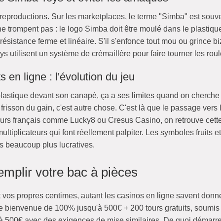
reproductions. Sur les marketplaces, le terme "Simba" est souven
ne trompent pas : le logo Simba doit être moulé dans le plastique
e résistance ferme et linéaire. S'il s'enfonce tout mou ou grince 
 utilisent un système de crémaillère pour faire tourner les roul
en ligne : l'évolution du jeu
n plastique devant son canapé, ça a ses limites quand on cherche
 frisson du gain, c'est autre chose. C'est là que le passage vers
eurs français comme Lucky8 ou Cresus Casino, on retrouve cett
multiplicateurs qui font réellement palpiter. Les symboles fruits
s beaucoup plus lucratives.
emplir votre bac à pièces
nt vos propres centimes, autant les casinos en ligne savent donne
bienvenue de 100% jusqu'à 500€ + 200 tours gratuits, soumis 
à 500€ avec des exigences de mise similaires. De quoi démarrer