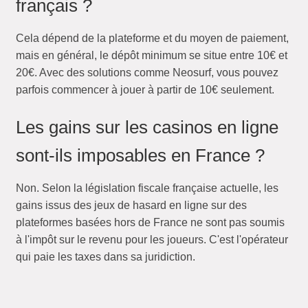
français ?
Cela dépend de la plateforme et du moyen de paiement,
mais en général, le dépôt minimum se situe entre 10€ et
20€. Avec des solutions comme Neosurf, vous pouvez
parfois commencer à jouer à partir de 10€ seulement.
Les gains sur les casinos en ligne
sont-ils imposables en France ?
Non. Selon la législation fiscale française actuelle, les
gains issus des jeux de hasard en ligne sur des
plateformes basées hors de France ne sont pas soumis
à l'impôt sur le revenu pour les joueurs. C'est l'opérateur
qui paie les taxes dans sa juridiction.