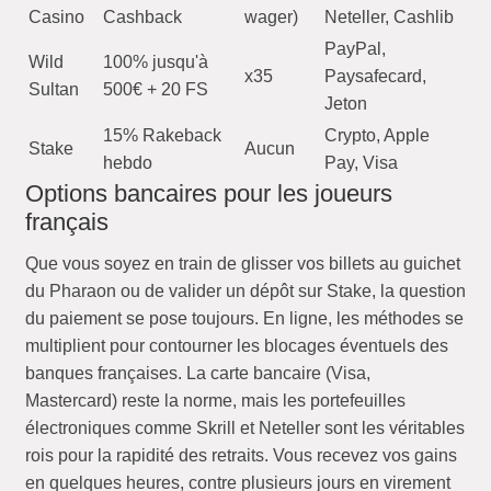
Casino
Cashback
wager)
Neteller, Cashlib
PayPal,
Wild
100% jusqu'à
x35
Paysafecard,
Sultan
500€ + 20 FS
Jeton
15% Rakeback
Crypto, Apple
Stake
Aucun
hebdo
Pay, Visa
Options bancaires pour les joueurs
français
Que vous soyez en train de glisser vos billets au guichet
du Pharaon ou de valider un dépôt sur Stake, la question
du paiement se pose toujours. En ligne, les méthodes se
multiplient pour contourner les blocages éventuels des
banques françaises. La carte bancaire (Visa,
Mastercard) reste la norme, mais les portefeuilles
électroniques comme Skrill et Neteller sont les véritables
rois pour la rapidité des retraits. Vous recevez vos gains
en quelques heures, contre plusieurs jours en virement