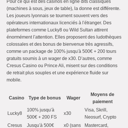
Pour ce qui est des casinos en ligne dits classiques
(machines à sous, jeux de table), la donne est différente.
Les joueurs lyonnais se tournent souvent vers des
opérateurs internationaux licenciés à l'étranger. Des
plateformes comme Lucky8 ou Wild Sultan attirent
énormément l'attention. Elles proposent des ludothèques
colossales et des bonus de bienvenue très agressifs,
comme un package de 100% jusqu'à 500€ + 200 tours
gratuits soumis à un wager de x30. D'autres, comme
Cresus Casino ou Prince Ali, misent sur des conditions
de retrait plus souples et une expérience fluide sur
mobile.
Moyens de
Casino
Type de bonus
Wager
paiement
100% jusqu'à
Visa, Skrill,
Lucky8
x30
500€ + 200 FS
Neosurf, Crypto
Cresus
Jusqu'à 500€
x0 (sans
Mastercard,