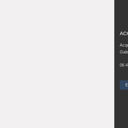
AC
Acqu
Gale
06 4
E