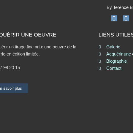
By Terence B
QUÉRIR UNE OEUVRE
LIENS UTILE
érir un tirage fine art d’une oeuvre de la
Galerie
rie en édition limitée.
Acquérir une
Biographie
7 99 20 15
Contact
n savoir plus