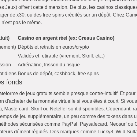
des Jeux) offrent cette dimension. De plus, les casinos classiq
r de x30, ou des free spins crédités sur un dépôt. Chez GameT
l n'est pas le même.
uit)
Casino en argent réel (ex: Cresus Casino)
uement)
Dépôts et retraits en euros/crypto
Validés et retirable (virement, Skrill, etc.)
ssion
Adrénaline, frisson du risque
otidiens
Bonus de dépôt, cashback, free spins
es fonds
forme de jeux gratuits semble presque contre-intuitif. Et pour c
 d'acheter de la monnaie virtuelle si vous êtes à court. Si vous
, Mastercard, Skrill ou Neteller sont disponibles. Cependant, r
u temps de jeu supplémentaire, un peu comme des tokens dans un
des méthodes sécurisées comme PayPal, Paysafecard, Neosurf ou C
pérateurs dûment régulés. Des marques comme Lucky8, Wild Sulta