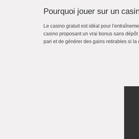
Pourquoi jouer sur un casin
Le casino gratuit est idéal pour l'entraîne
casino proposant un vrai bonus sans dépôt (
pari et de générer des gains retirables si la