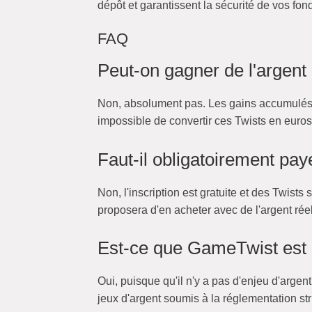
dépôt et garantissent la sécurité de vos fo
FAQ
Peut-on gagner de l'argent
Non, absolument pas. Les gains accumulés l
impossible de convertir ces Twists en euros
Faut-il obligatoirement pa
Non, l'inscription est gratuite et des Twists
proposera d'en acheter avec de l'argent ré
Est-ce que GameTwist est 
Oui, puisque qu'il n'y a pas d'enjeu d'arge
jeux d'argent soumis à la réglementation str