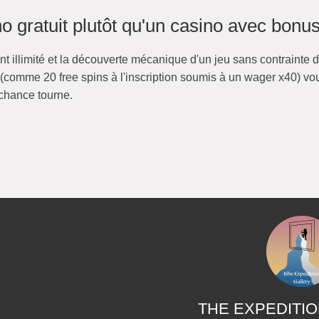
o gratuit plutôt qu'un casino avec bonu
ment illimité et la découverte mécanique d'un jeu sans contraint
comme 20 free spins à l'inscription soumis à un wager x40) vous
 chance tourne.
THE EXPEDITI