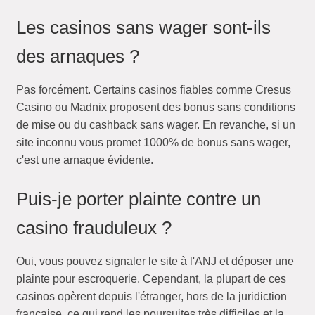
Les casinos sans wager sont-ils
des arnaques ?
Pas forcément. Certains casinos fiables comme Cresus
Casino ou Madnix proposent des bonus sans conditions
de mise ou du cashback sans wager. En revanche, si un
site inconnu vous promet 1000% de bonus sans wager,
c'est une arnaque évidente.
Puis-je porter plainte contre un
casino frauduleux ?
Oui, vous pouvez signaler le site à l'ANJ et déposer une
plainte pour escroquerie. Cependant, la plupart de ces
casinos opèrent depuis l'étranger, hors de la juridiction
française, ce qui rend les poursuites très difficiles et la