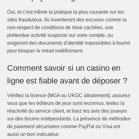
Oui, et c'est même la pratique la plus courante sur les
sites frauduleux. Ils inventeront des excuses comme la
non-respect de conditions de mise cachées, une
prétendue activité suspecte sur votre compte, ou
exigeront des documents d'identité impossibles à fournir
pour bloquer le retrait indéfiniment.
Comment savoir si un casino en
ligne est fiable avant de déposer ?
Vérifiez la licence (MGA ou UKGC idéalement), assurez-
vous que les éditeurs de jeux sont reconnus, testez la
réactivité du service client, et lisez les avis des joueurs
sur des forums indépendants. La présence de méthodes
de paiement sécurisées comme PayPal ou Visa est
aussi un bon indicateur.