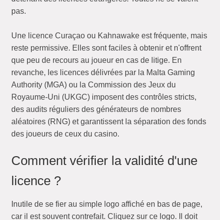
pas.
Une licence Curaçao ou Kahnawake est fréquente, mais
reste permissive. Elles sont faciles à obtenir et n'offrent
que peu de recours au joueur en cas de litige. En
revanche, les licences délivrées par la Malta Gaming
Authority (MGA) ou la Commission des Jeux du
Royaume-Uni (UKGC) imposent des contrôles stricts,
des audits réguliers des générateurs de nombres
aléatoires (RNG) et garantissent la séparation des fonds
des joueurs de ceux du casino.
Comment vérifier la validité d'une
licence ?
Inutile de se fier au simple logo affiché en bas de page,
car il est souvent contrefait. Cliquez sur ce logo. Il doit