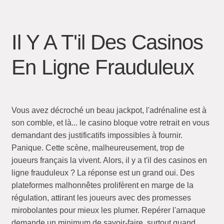
Il Y A T'il Des Casinos
En Ligne Frauduleux
Vous avez décroché un beau jackpot, l'adrénaline est à
son comble, et là... le casino bloque votre retrait en vous
demandant des justificatifs impossibles à fournir.
Panique. Cette scène, malheureusement, trop de
joueurs français la vivent. Alors, il y a t'il des casinos en
ligne frauduleux ? La réponse est un grand oui. Des
plateformes malhonnêtes prolifèrent en marge de la
régulation, attirant les joueurs avec des promesses
mirobolantes pour mieux les plumer. Repérer l'arnaque
demande un minimum de savoir-faire, surtout quand