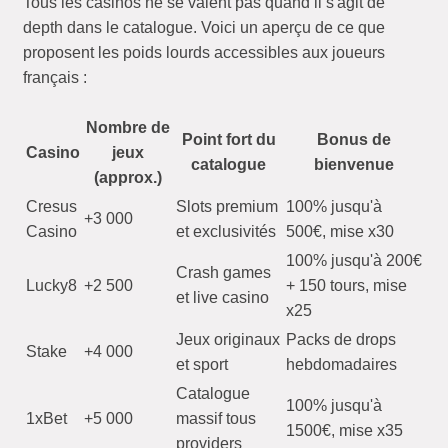
Tous les casinos ne se valent pas quand il s'agit de
depth dans le catalogue. Voici un aperçu de ce que
proposent les poids lourds accessibles aux joueurs
français :
Nombre de
Point fort du
Bonus de
Casino
jeux
catalogue
bienvenue
(approx.)
Cresus
Slots premium
100% jusqu'à
+3 000
Casino
et exclusivités
500€, mise x30
100% jusqu'à 200€
Crash games
Lucky8
+2 500
+ 150 tours, mise
et live casino
x25
Jeux originaux
Packs de drops
Stake
+4 000
et sport
hebdomadaires
Catalogue
100% jusqu'à
1xBet
+5 000
massif tous
1500€, mise x35
providers