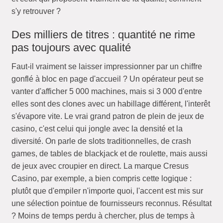
s'y retrouver ?
Des milliers de titres : quantité ne rime
pas toujours avec qualité
Faut-il vraiment se laisser impressionner par un chiffre
gonflé à bloc en page d'accueil ? Un opérateur peut se
vanter d'afficher 5 000 machines, mais si 3 000 d'entre
elles sont des clones avec un habillage différent, l'interêt
s'évapore vite. Le vrai grand patron de plein de jeux de
casino, c'est celui qui jongle avec la densité et la
diversité. On parle de slots traditionnelles, de crash
games, de tables de blackjack et de roulette, mais aussi
de jeux avec croupier en direct. La marque Cresus
Casino, par exemple, a bien compris cette logique :
plutôt que d'empiler n'importe quoi, l'accent est mis sur
une sélection pointue de fournisseurs reconnus. Résultat
? Moins de temps perdu à chercher, plus de temps à