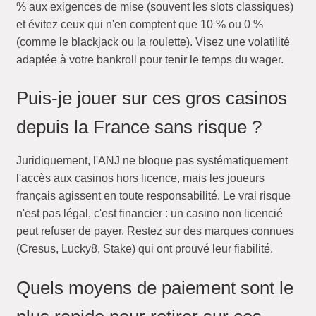
% aux exigences de mise (souvent les slots classiques)
et évitez ceux qui n'en comptent que 10 % ou 0 %
(comme le blackjack ou la roulette). Visez une volatilité
adaptée à votre bankroll pour tenir le temps du wager.
Puis-je jouer sur ces gros casinos
depuis la France sans risque ?
Juridiquement, l'ANJ ne bloque pas systématiquement
l'accès aux casinos hors licence, mais les joueurs
français agissent en toute responsabilité. Le vrai risque
n'est pas légal, c'est financier : un casino non licencié
peut refuser de payer. Restez sur des marques connues
(Cresus, Lucky8, Stake) qui ont prouvé leur fiabilité.
Quels moyens de paiement sont le