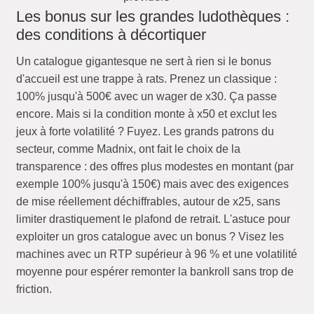
Les bonus sur les grandes ludothèques :
des conditions à décortiquer
Un catalogue gigantesque ne sert à rien si le bonus
d'accueil est une trappe à rats. Prenez un classique :
100% jusqu'à 500€ avec un wager de x30. Ça passe
encore. Mais si la condition monte à x50 et exclut les
jeux à forte volatilité ? Fuyez. Les grands patrons du
secteur, comme Madnix, ont fait le choix de la
transparence : des offres plus modestes en montant (par
exemple 100% jusqu'à 150€) mais avec des exigences
de mise réellement déchiffrables, autour de x25, sans
limiter drastiquement le plafond de retrait. L'astuce pour
exploiter un gros catalogue avec un bonus ? Visez les
machines avec un RTP supérieur à 96 % et une volatilité
moyenne pour espérer remonter la bankroll sans trop de
friction.