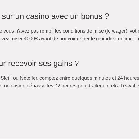
 sur un casino avec un bonus ?
 vous n'avez pas rempli les conditions de mise (le wager), votre 
vez miser 4000€ avant de pouvoir retirer le moindre centime. Li
ur recevoir ses gains ?
 Skrill ou Neteller, comptez entre quelques minutes et 24 heur
i un casino dépasse les 72 heures pour traiter un retrait e-wallet