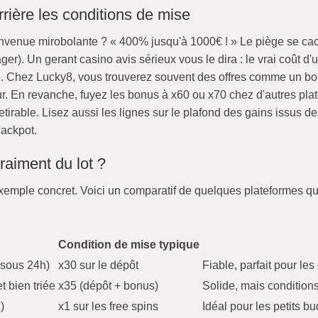
ière les conditions de mise
nvenue mirobolante ? « 400% jusqu'à 1000€ ! » Le piège se cac
er). Un gerant casino avis sérieux vous le dira : le vrai coût d'
igé. Chez Lucky8, vous trouverez souvent des offres comme un 
ur. En revanche, fuyez les bonus à x60 ou x70 chez d'autres pl
irable. Lisez aussi les lignes sur le plafond des gains issus des 
jackpot.
raiment du lot ?
mple concret. Voici un comparatif de quelques plateformes qui on
Condition de mise typique
 (sous 24h)
x30 sur le dépôt
Fiable, parfait pour le
 bien triée
x35 (dépôt + bonus)
Solide, mais condition
)
x1 sur les free spins
Idéal pour les petits 