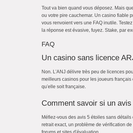
Tout va bien quand vous déposez. Mais que s
ou votre pire cauchemar. Un casino fiable p
vous renvoient vers une FAQ inutile. Testez
la réponse est évasive, fuyez. Stake, par e
FAQ
Un casino sans licence AR
Non. L'ANJ délivre très peu de licences pour
meilleurs casinos pour les joueurs français 
qu'elle soit française.
Comment savoir si un avis 
Méfiez-vous des avis 5 étoiles sans détails 
retrait exact, un problème de vérification 
forums et sites d'évaluation.