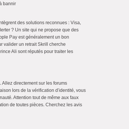
à bannir
intègrent des solutions reconnues : Visa,
alerter ? Un site qui ne propose que des
Apple Pay est généralement un bon
 valider un retrait Skrill cherche
nce Ali sont réputés pour traiter les
. Allez directement sur les forums
on lors de la vérification d'identité, vous
unauté. Attention tout de même aux faux
cation de toutes pièces. Cherchez les avis