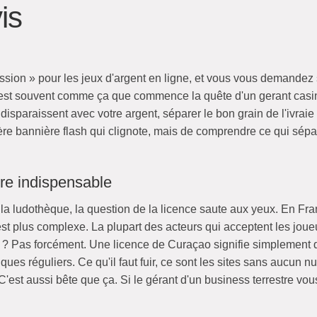
is
sion » pour les jeux d'argent en ligne, et vous vous demandez s'i
? C'est souvent comme ça que commence la quête d'un gerant casin
i disparaissent avec votre argent, séparer le bon grain de l'ivr
ière bannière flash qui clignote, mais de comprendre ce qui sé
ltre indispensable
a ludothèque, la question de la licence saute aux yeux. En Fra
 est plus complexe. La plupart des acteurs qui acceptent les jou
? Pas forcément. Une licence de Curaçao signifie simplement q
ques réguliers. Ce qu'il faut fuir, ce sont les sites sans aucun n
 C'est aussi bête que ça. Si le gérant d'un business terrestre vo