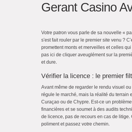
Gerant Casino Av
Votre patron vous parle de sa nouvelle « pas
s'est fait rouler par le premier site venu 
promettent monts et merveilles et celles qu
pas ici de cliquer aveuglément sur la prem
et dure.
Vérifier la licence : le premier fi
Avant même de regarder le rendu visuel ou l
régule le marché, mais la réalité du terrain
Curaçao ou de Chypre. Est-ce un problème 
financières et se soumet à des audits techni
de licence, pas de recours en cas de litige.
poliment et passez votre chemin.