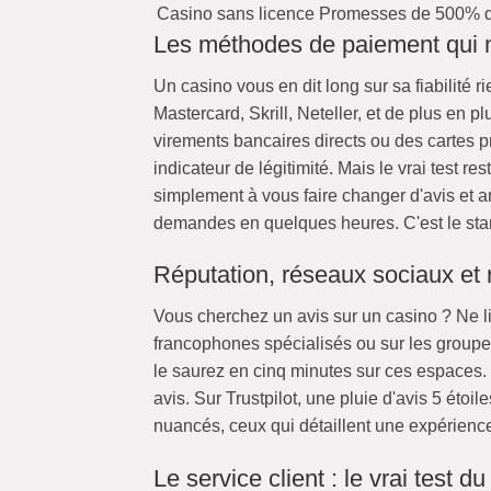
Casino sans licence
Promesses de 500% 
Les méthodes de paiement qui 
Un casino vous en dit long sur sa fiabilité 
Mastercard, Skrill, Neteller, et de plus en 
virements bancaires directs ou des cartes
indicateur de légitimité. Mais le vrai test r
simplement à vous faire changer d'avis et an
demandes en quelques heures. C'est le sta
Réputation, réseaux sociaux et 
Vous cherchez un avis sur un casino ? Ne lis
francophones spécialisés ou sur les groupes
le saurez en cinq minutes sur ces espaces. 
avis. Sur Trustpilot, une pluie d'avis 5 éto
nuancés, ceux qui détaillent une expérience
Le service client : le vrai test du