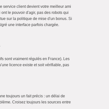
 service client devient votre meilleur ami
nt le pouvoir d'agir, pas des robots qui
tue sur la politique de mise d'un bonus. Si
lgré une interface parfois chargée.
?
tifs sont vraiment régulés en France). Les
ne licence existe et soit vérifiable, pas
e toujours un fait précis : un délai de
oblème. Croisez toujours les sources entre