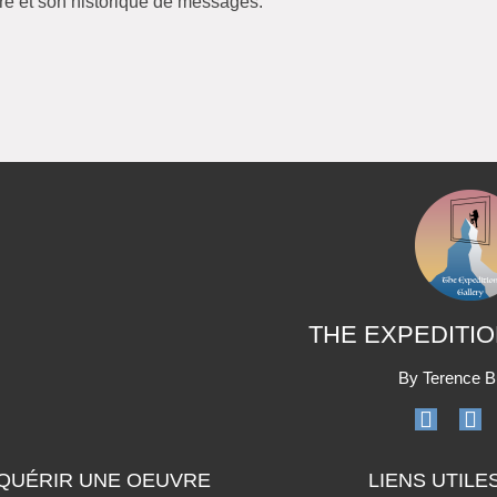
bre et son historique de messages.
THE EXPEDITI
By Terence B
QUÉRIR UNE OEUVRE
LIENS UTILE