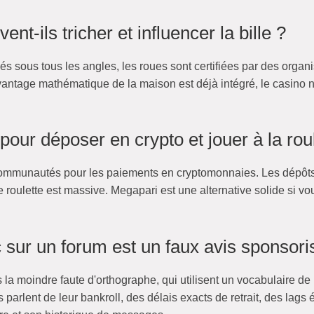
nt-ils tricher et influencer la bille ?
s sous tous les angles, les roues sont certifiées par des organi
avantage mathématique de la maison est déjà intégré, le casino 
pour déposer en crypto et jouer à la rou
 communautés pour les paiements en cryptomonnaies. Les dépôts
 de roulette est massive. Megapari est une alternative solide si
 sur un forum est un faux avis sponsori
la moindre faute d'orthographe, qui utilisent un vocabulaire d
 parlent de leur bankroll, des délais exacts de retrait, des lags 