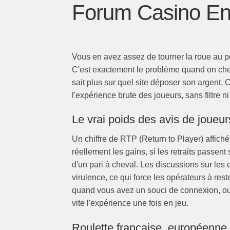
Forum Casino En 
Vous en avez assez de tourner la roue au pe
C'est exactement le problème quand on cher
sait plus sur quel site déposer son argent. 
l'expérience brute des joueurs, sans filtre ni
Le vrai poids des avis de joueur
Un chiffre de RTP (Return to Player) affiché 
réellement les gains, si les retraits passen
d'un pari à cheval. Les discussions sur les
virulence, ce qui force les opérateurs à reste
quand vous avez un souci de connexion, ou 
vite l'expérience une fois en jeu.
Roulette française, européenne 