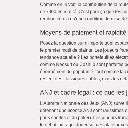
Comme on le voit, la contribution de la rou
de x300 en réalité. C'est pour ça que les a
remboursé n'a qu'une condition de mise de x
Moyens de paiement et rapidité d
Posez la question sur n'importe quel espace 
le premier motif de plainte. Les joueurs fra
tendance actuelle ? Les portefeuilles élect
comme Neosurf ou Cashlib sont parfaites pou
énormément de popularité, tout comme la cry
restent des classiques fiables, mais les dél
ANJ et cadre légal : ce que les 
L'Autorité Nationale des Jeux (ANJ) surveille
détenant une licence ANJ sont rarissimes en 
paris sportifs et du poker). Les joueurs fra
le débat fait rage. Jouer sur ces plateformes