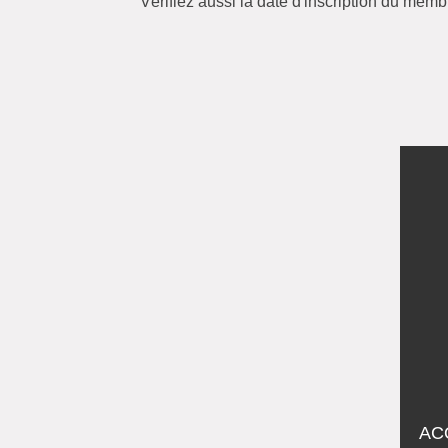
Vérifiez aussi la date d'inscription du mem
AC