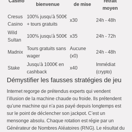
Casino
retrait
bienvenue
de mise
moyen
Cresus
100% jusqu'à 500€
x30
24h - 48h
Casino
+ tours gratuits
Wild
100% jusqu'à 500€
x35
24h - 72h
Sultan
Tours gratuits sans
Aucune
Madnix
24h - 48h
wager
(x0)
Jusqu'à 1000€ en
Immédiat
Stake
x40
cashback
(crypto)
Démystifier les fausses stratégies de jeu
Internet regorge de prétendus experts qui vendent
l'illusion de la machine chaude ou froide. Ils prétendent
qu'une machine qui n'a pas payé depuis longtemps est
sur le point de déclencher son jackpot. C'est un
mensonge absolu. Chaque rotation est régie par un
Générateur de Nombres Aléatoires (RNG). Le résultat du