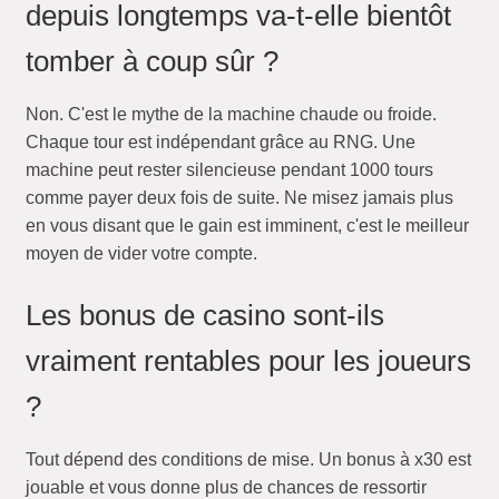
depuis longtemps va-t-elle bientôt
tomber à coup sûr ?
Non. C'est le mythe de la machine chaude ou froide.
Chaque tour est indépendant grâce au RNG. Une
machine peut rester silencieuse pendant 1000 tours
comme payer deux fois de suite. Ne misez jamais plus
en vous disant que le gain est imminent, c'est le meilleur
moyen de vider votre compte.
Les bonus de casino sont-ils
vraiment rentables pour les joueurs
?
Tout dépend des conditions de mise. Un bonus à x30 est
jouable et vous donne plus de chances de ressortir