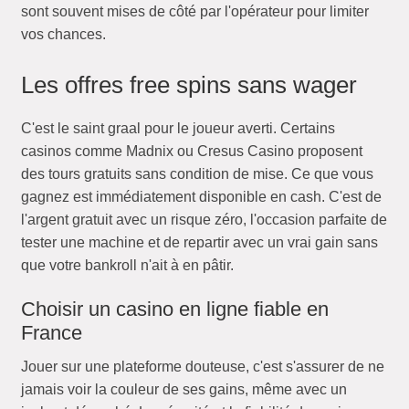
sont souvent mises de côté par l'opérateur pour limiter
vos chances.
Les offres free spins sans wager
C'est le saint graal pour le joueur averti. Certains
casinos comme Madnix ou Cresus Casino proposent
des tours gratuits sans condition de mise. Ce que vous
gagnez est immédiatement disponible en cash. C'est de
l'argent gratuit avec un risque zéro, l'occasion parfaite de
tester une machine et de repartir avec un vrai gain sans
que votre bankroll n'ait à en pâtir.
Choisir un casino en ligne fiable en
France
Jouer sur une plateforme douteuse, c'est s'assurer de ne
jamais voir la couleur de ses gains, même avec un