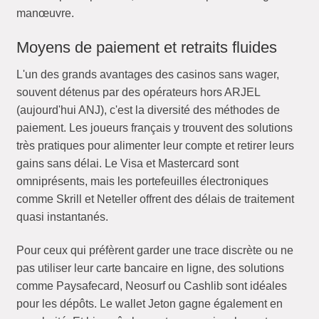
manœuvre.
Moyens de paiement et retraits fluides
L'un des grands avantages des casinos sans wager,
souvent détenus par des opérateurs hors ARJEL
(aujourd'hui ANJ), c'est la diversité des méthodes de
paiement. Les joueurs français y trouvent des solutions
très pratiques pour alimenter leur compte et retirer leurs
gains sans délai. Le Visa et Mastercard sont
omniprésents, mais les portefeuilles électroniques
comme Skrill et Neteller offrent des délais de traitement
quasi instantanés.
Pour ceux qui préfèrent garder une trace discrète ou ne
pas utiliser leur carte bancaire en ligne, des solutions
comme Paysafecard, Neosurf ou Cashlib sont idéales
pour les dépôts. Le wallet Jeton gagne également en