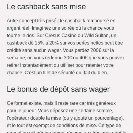
Le cashback sans mise
Autre concept très prisé : le cashback remboursé en
argent réel. Imaginez une soirée où la chance vous
tourne le dos. Sur Cresus Casino ou Wild Sultan, un
cashback de 15% à 20% sur vos pertes nettes peut être
crédité sans aucun wager. Vous perdez 200€ sur la
semaine, on vous redonne 30€ ou 40€ que vous pouvez
retirer instantanément ou utiliser pour retenter votre
chance. C'est un filet de sécurité qui fait du bien.
Le bonus de dépôt sans wager
Ce format existe, mais il reste rare car très généreux
pour le joueur. Vous déposez une certaine somme,
l'opérateur double la mise (ou y ajoute un pourcentage),
et le tout est exempt de conditions de mise. Ce type de
promotion est généralement réservé aux très gros dépôts