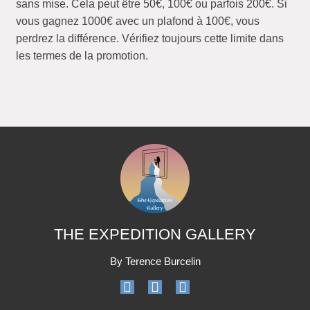
sans mise. Cela peut être 50€, 100€ ou parfois 200€. Si
vous gagnez 1000€ avec un plafond à 100€, vous
perdrez la différence. Vérifiez toujours cette limite dans
les termes de la promotion.
THE EXPEDITION GALLERY
By Terence Burcelin