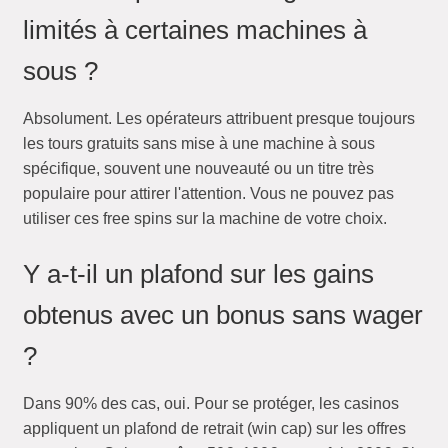
limités à certaines machines à
sous ?
Absolument. Les opérateurs attribuent presque toujours
les tours gratuits sans mise à une machine à sous
spécifique, souvent une nouveauté ou un titre très
populaire pour attirer l'attention. Vous ne pouvez pas
utiliser ces free spins sur la machine de votre choix.
Y a-t-il un plafond sur les gains
obtenus avec un bonus sans wager
?
Dans 90% des cas, oui. Pour se protéger, les casinos
appliquent un plafond de retrait (win cap) sur les offres