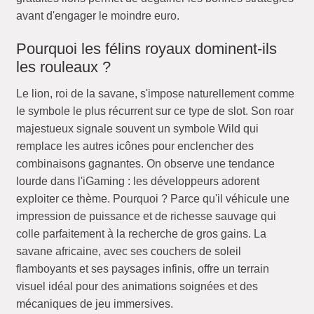
avant d'engager le moindre euro.
Pourquoi les félins royaux dominent-ils
les rouleaux ?
Le lion, roi de la savane, s'impose naturellement comme
le symbole le plus récurrent sur ce type de slot. Son roar
majestueux signale souvent un symbole Wild qui
remplace les autres icônes pour enclencher des
combinaisons gagnantes. On observe une tendance
lourde dans l'iGaming : les développeurs adorent
exploiter ce thème. Pourquoi ? Parce qu'il véhicule une
impression de puissance et de richesse sauvage qui
colle parfaitement à la recherche de gros gains. La
savane africaine, avec ses couchers de soleil
flamboyants et ses paysages infinis, offre un terrain
visuel idéal pour des animations soignées et des
mécaniques de jeu immersives.