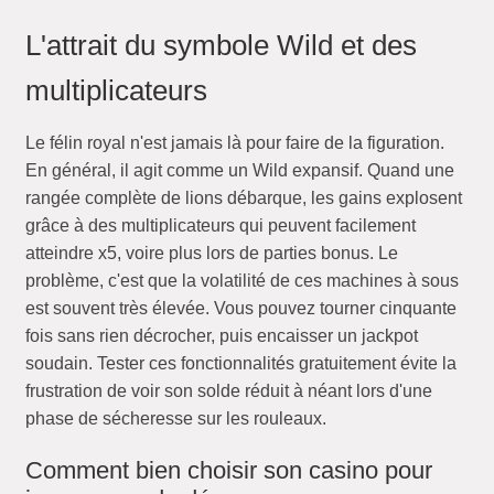
L'attrait du symbole Wild et des
multiplicateurs
Le félin royal n'est jamais là pour faire de la figuration.
En général, il agit comme un Wild expansif. Quand une
rangée complète de lions débarque, les gains explosent
grâce à des multiplicateurs qui peuvent facilement
atteindre x5, voire plus lors de parties bonus. Le
problème, c'est que la volatilité de ces machines à sous
est souvent très élevée. Vous pouvez tourner cinquante
fois sans rien décrocher, puis encaisser un jackpot
soudain. Tester ces fonctionnalités gratuitement évite la
frustration de voir son solde réduit à néant lors d'une
phase de sécheresse sur les rouleaux.
Comment bien choisir son casino pour