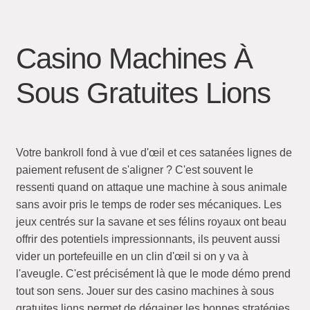
Casino Machines À
Sous Gratuites Lions
Votre bankroll fond à vue d'œil et ces satanées lignes de
paiement refusent de s'aligner ? C'est souvent le
ressenti quand on attaque une machine à sous animale
sans avoir pris le temps de roder ses mécaniques. Les
jeux centrés sur la savane et ses félins royaux ont beau
offrir des potentiels impressionnants, ils peuvent aussi
vider un portefeuille en un clin d'œil si on y va à
l'aveugle. C'est précisément là que le mode démo prend
tout son sens. Jouer sur des casino machines à sous
gratuites lions permet de dégainer les bonnes stratégies