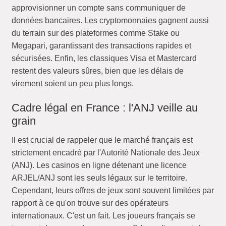
approvisionner un compte sans communiquer de
données bancaires. Les cryptomonnaies gagnent aussi
du terrain sur des plateformes comme Stake ou
Megapari, garantissant des transactions rapides et
sécurisées. Enfin, les classiques Visa et Mastercard
restent des valeurs sûres, bien que les délais de
virement soient un peu plus longs.
Cadre légal en France : l'ANJ veille au
grain
Il est crucial de rappeler que le marché français est
strictement encadré par l'Autorité Nationale des Jeux
(ANJ). Les casinos en ligne détenant une licence
ARJEL/ANJ sont les seuls légaux sur le territoire.
Cependant, leurs offres de jeux sont souvent limitées par
rapport à ce qu'on trouve sur des opérateurs
internationaux. C'est un fait. Les joueurs français se