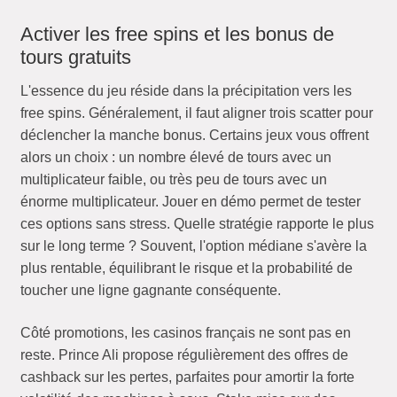
Activer les free spins et les bonus de
tours gratuits
L'essence du jeu réside dans la précipitation vers les
free spins. Généralement, il faut aligner trois scatter pour
déclencher la manche bonus. Certains jeux vous offrent
alors un choix : un nombre élevé de tours avec un
multiplicateur faible, ou très peu de tours avec un
énorme multiplicateur. Jouer en démo permet de tester
ces options sans stress. Quelle stratégie rapporte le plus
sur le long terme ? Souvent, l'option médiane s'avère la
plus rentable, équilibrant le risque et la probabilité de
toucher une ligne gagnante conséquente.
Côté promotions, les casinos français ne sont pas en
reste. Prince Ali propose régulièrement des offres de
cashback sur les pertes, parfaites pour amortir la forte