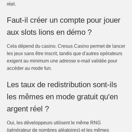
réel.
Faut-il créer un compte pour jouer
aux slots lions en démo ?
Cela dépend du casino. Cresus Casino permet de lancer
les jeux sans être inscrit, tandis que d'autres opérateurs
exigent au minimum une adresse e-mail validée pour
accéder au mode fun.
Les taux de redistribution sont-ils
les mêmes en mode gratuit qu'en
argent réel ?
Oui, les développeurs utilisent le même RNG
(générateur de nombres aléatoires) et les mêmes