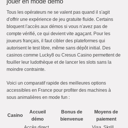
jouer en mode démo
Tous les opérateurs ne se valent pas quand il s'agit
d'offrir une expérience de jeu gratuite fluide. Certains
bloquent l'accès aux démos si vous n'avez pas de
compte vérifié, ce qui devient vite agaçant. Pour les
joueurs français, il faut cibler des plateformes qui
autorisent le test libre, même sans dépôt initial. Des
casinos comme Lucky8 ou Cresus Casino permettent de
fouiller leur ludothèque et de lancer les slots sans la
moindre contrainte.
Voici un comparatif rapide des meilleures options
accessibles en France pour profiter des machines à
sous animalières en mode fun :
Accueil
Bonus de
Moyens de
Casino
démo
bienvenue
paiement
Accès direct
Visa, Skrill,