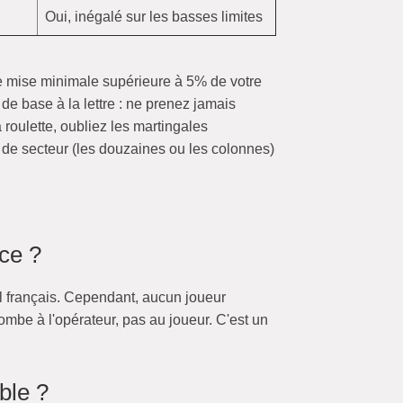
Oui, inégalé sur les basses limites
ne mise minimale supérieure à 5% de votre
de base à la lettre : ne prenez jamais
 roulette, oubliez les martingales
 de secteur (les douzaines ou les colonnes)
nce ?
ol français. Cependant, aucun joueur
ombe à l'opérateur, pas au joueur. C'est un
ble ?