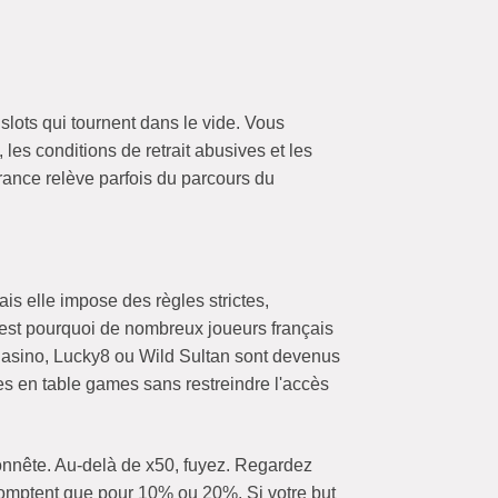
slots qui tournent dans le vide. Vous
les conditions de retrait abusives et les
rance relève parfois du parcours du
ais elle impose des règles strictes,
C'est pourquoi de nombreux joueurs français
Casino, Lucky8 ou Wild Sultan sont devenus
ies en table games sans restreindre l'accès
honnête. Au-delà de x50, fuyez. Regardez
 comptent que pour 10% ou 20%. Si votre but