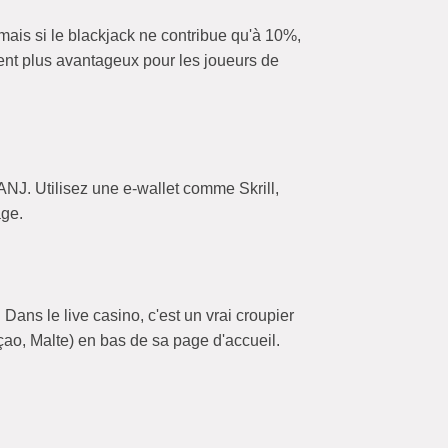
is si le blackjack ne contribue qu'à 10%,
ent plus avantageux pour les joueurs de
ANJ. Utilisez une e-wallet comme Skrill,
age.
ns le live casino, c'est un vrai croupier
açao, Malte) en bas de sa page d'accueil.