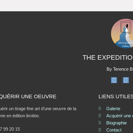
THE EXPEDITI
By Terence B
QUÉRIR UNE OEUVRE
LIENS UTILE
érir un tirage fine art d’une oeuvre de la
Galerie
rie en édition limitée.
Acquérir une
Biographie
7 99 20 15
Contact