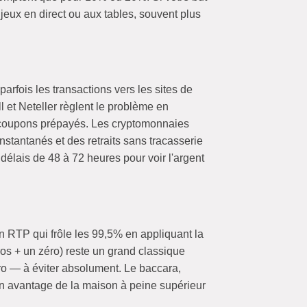
x jeux en direct ou aux tables, souvent plus
arfois les transactions vers les sites de
l et Neteller règlent le problème en
s coupons prépayés. Les cryptomonnaies
nstantanés et des retraits sans tracasserie
 délais de 48 à 72 heures pour voir l'argent
n RTP qui frôle les 99,5% en appliquant la
ros + un zéro) reste un grand classique
ro — à éviter absolument. Le baccara,
un avantage de la maison à peine supérieur