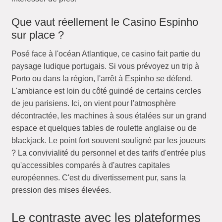
Que vaut réellement le Casino Espinho
sur place ?
Posé face à l'océan Atlantique, ce casino fait partie du
paysage ludique portugais. Si vous prévoyez un trip à
Porto ou dans la région, l'arrêt à Espinho se défend.
L'ambiance est loin du côté guindé de certains cercles
de jeu parisiens. Ici, on vient pour l'atmosphère
décontractée, les machines à sous étalées sur un grand
espace et quelques tables de roulette anglaise ou de
blackjack. Le point fort souvent souligné par les joueurs
? La convivialité du personnel et des tarifs d'entrée plus
qu'accessibles comparés à d'autres capitales
européennes. C'est du divertissement pur, sans la
pression des mises élevées.
Le contraste avec les plateformes