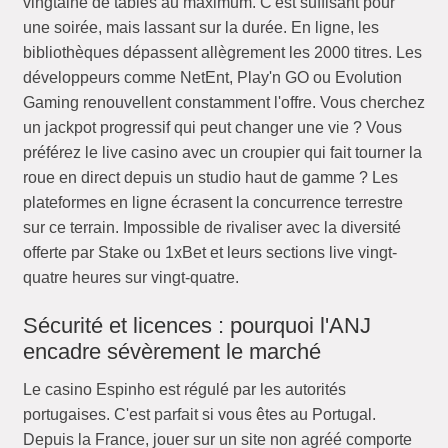
vingtaine de tables au maximum. C'est suffisant pour
une soirée, mais lassant sur la durée. En ligne, les
bibliothèques dépassent allègrement les 2000 titres. Les
développeurs comme NetEnt, Play'n GO ou Evolution
Gaming renouvellent constamment l'offre. Vous cherchez
un jackpot progressif qui peut changer une vie ? Vous
préférez le live casino avec un croupier qui fait tourner la
roue en direct depuis un studio haut de gamme ? Les
plateformes en ligne écrasent la concurrence terrestre
sur ce terrain. Impossible de rivaliser avec la diversité
offerte par Stake ou 1xBet et leurs sections live vingt-
quatre heures sur vingt-quatre.
Sécurité et licences : pourquoi l'ANJ
encadre sévèrement le marché
Le casino Espinho est régulé par les autorités
portugaises. C'est parfait si vous êtes au Portugal.
Depuis la France, jouer sur un site non agréé comporte