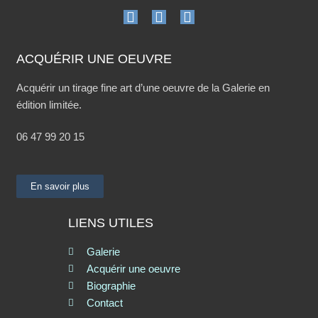
ACQUÉRIR UNE OEUVRE
Acquérir un tirage fine art d’une oeuvre de la Galerie en
édition limitée.
06 47 99 20 15
En savoir plus
LIENS UTILES
Galerie
Acquérir une oeuvre
Biographie
Contact