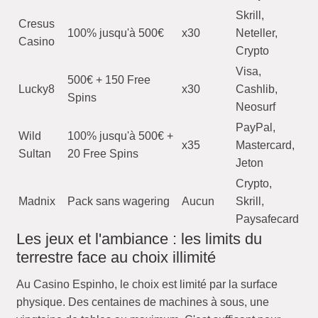
Skrill,
Cresus
100% jusqu'à 500€
x30
Neteller,
Casino
Crypto
Visa,
500€ + 150 Free
Lucky8
x30
Cashlib,
Spins
Neosurf
PayPal,
Wild
100% jusqu'à 500€ +
x35
Mastercard,
Sultan
20 Free Spins
Jeton
Crypto,
Madnix
Pack sans wagering
Aucun
Skrill,
Paysafecard
Les jeux et l'ambiance : les limits du
terrestre face au choix illimité
Au Casino Espinho, le choix est limité par la surface
physique. Des centaines de machines à sous, une