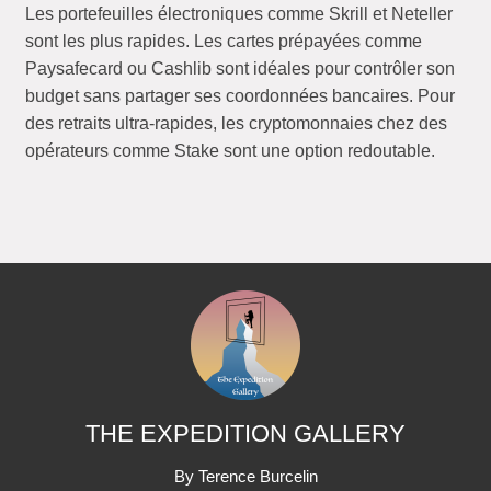
Les portefeuilles électroniques comme Skrill et Neteller
sont les plus rapides. Les cartes prépayées comme
Paysafecard ou Cashlib sont idéales pour contrôler son
budget sans partager ses coordonnées bancaires. Pour
des retraits ultra-rapides, les cryptomonnaies chez des
opérateurs comme Stake sont une option redoutable.
THE EXPEDITION GALLERY
By Terence Burcelin