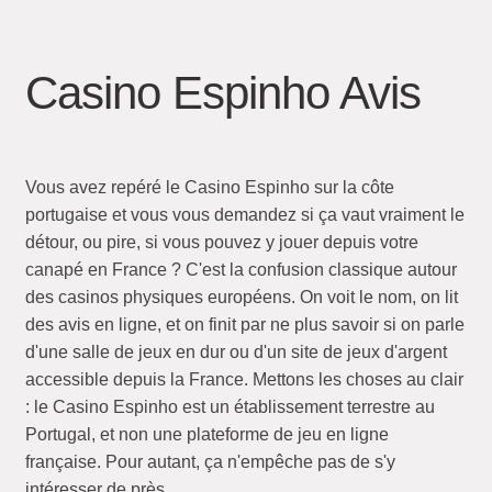
Casino Espinho Avis
Vous avez repéré le Casino Espinho sur la côte
portugaise et vous vous demandez si ça vaut vraiment le
détour, ou pire, si vous pouvez y jouer depuis votre
canapé en France ? C'est la confusion classique autour
des casinos physiques européens. On voit le nom, on lit
des avis en ligne, et on finit par ne plus savoir si on parle
d'une salle de jeux en dur ou d'un site de jeux d'argent
accessible depuis la France. Mettons les choses au clair
: le Casino Espinho est un établissement terrestre au
Portugal, et non une plateforme de jeu en ligne
française. Pour autant, ça n'empêche pas de s'y
intéresser de près.