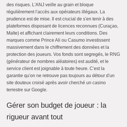
des risques. L'ANJ veille au grain et bloque
régulièrement l'accès aux opérateurs illégaux. La
prudence est de mise. Il est crucial de s'en tenir à des
plateformes disposant de licences reconnues (Curaçao,
Malte) et affichant clairement leurs conditions. Des
marques comme Prince Ali ou Casumo investissent
massivement dans le chiffrement des données et la
protection des joueurs. Vos fonds sont segregés, le RNG
(générateur de nombres aléatoires) est audité, et le
service client est joignable à toute heure. C'est la
garantie qu'on ne retrouve pas toujours au détour d'un
site douteux croisé après avoir cherché un casino
terrestre sur Google.
Gérer son budget de joueur : la
rigueur avant tout