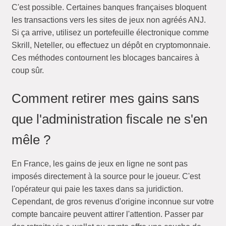
C'est possible. Certaines banques françaises bloquent
les transactions vers les sites de jeux non agréés ANJ.
Si ça arrive, utilisez un portefeuille électronique comme
Skrill, Neteller, ou effectuez un dépôt en cryptomonnaie.
Ces méthodes contournent les blocages bancaires à
coup sûr.
Comment retirer mes gains sans
que l'administration fiscale ne s'en
mêle ?
En France, les gains de jeux en ligne ne sont pas
imposés directement à la source pour le joueur. C'est
l'opérateur qui paie les taxes dans sa juridiction.
Cependant, de gros revenus d'origine inconnue sur votre
compte bancaire peuvent attirer l'attention. Passer par