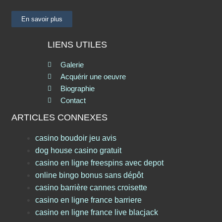
En savoir plus
LIENS UTILES
Galerie
Acquérir une oeuvre
Biographie
Contact
ARTICLES CONNEXES
casino boudoir jeu avis
dog house casino gratuit
casino en ligne freespins avec depot
online bingo bonus sans dépôt
casino barrière cannes croisette
casino en ligne france barriere
casino en ligne france live blacjack