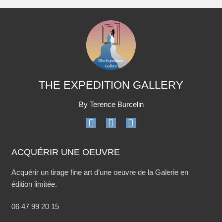
THE EXPEDITION GALLERY
By Terence Burcelin
ACQUÉRIR UNE OEUVRE
Acquérir un tirage fine art d’une oeuvre de la Galerie en
édition limitée.
06 47 99 20 15