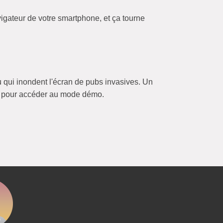
gateur de votre smartphone, et ça tourne
 qui inondent l'écran de pubs invasives. Un
en pour accéder au mode démo.