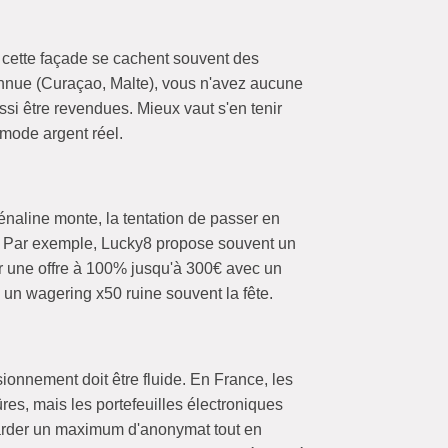
re cette façade se cachent souvent des
connue (Curaçao, Malte), vous n'avez aucune
si être revendues. Mieux vaut s'en tenir
 mode argent réel.
rénaline monte, la tentation de passer en
oc. Par exemple, Lucky8 propose souvent un
r une offre à 100% jusqu'à 300€ avec un
 un wagering x50 ruine souvent la fête.
ionnement doit être fluide. En France, les
ûres, mais les portefeuilles électroniques
t garder un maximum d'anonymat tout en