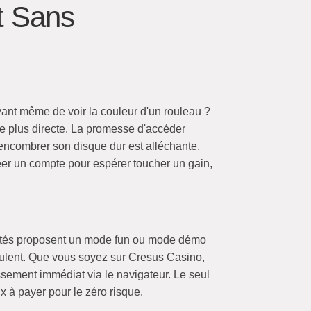
t Sans
avant même de voir la couleur d'un rouleau ?
ve plus directe. La promesse d'accéder
ncombrer son disque dur est alléchante.
réer un compte pour espérer toucher un gain,
eputés proposent un mode fun ou mode démo
cumulent. Que vous soyez sur Cresus Casino,
issement immédiat via le navigateur. Le seul
x à payer pour le zéro risque.