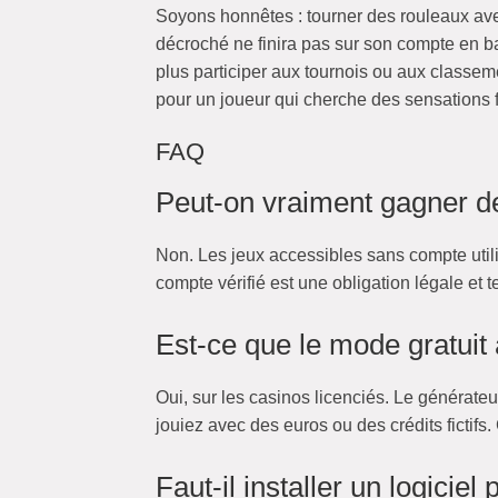
Soyons honnêtes : tourner des rouleaux avec 
décroché ne finira pas sur son compte en 
plus participer aux tournois ou aux classeme
pour un joueur qui cherche des sensations f
FAQ
Peut-on vraiment gagner de 
Non. Les jeux accessibles sans compte utilis
compte vérifié est une obligation légale et 
Est-ce que le mode gratuit
Oui, sur les casinos licenciés. Le générate
jouiez avec des euros ou des crédits fictifs
Faut-il installer un logiciel