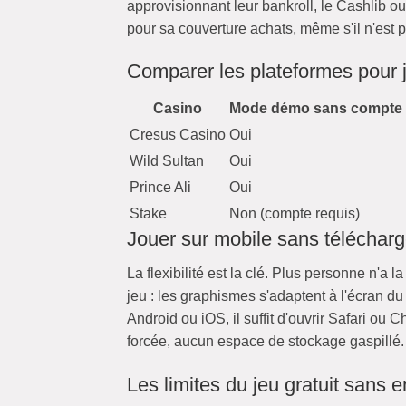
approvisionnant leur bankroll, le Cashlib o
pour sa couverture achats, même s'il n'est 
Comparer les plateformes pour 
Casino
Mode démo sans compte
Cresus Casino
Oui
Wild Sultan
Oui
Prince Ali
Oui
Stake
Non (compte requis)
Jouer sur mobile sans télécharge
La flexibilité est la clé. Plus personne n'a 
jeu : les graphismes s'adaptent à l'écran d
Android ou iOS, il suffit d'ouvrir Safari ou
forcée, aucun espace de stockage gaspillé. 
Les limites du jeu gratuit sans