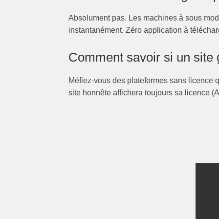
Absolument pas. Les machines à sous moder
instantanément. Zéro application à télécha
Comment savoir si un site 
Méfiez-vous des plateformes sans licence q
site honnête affichera toujours sa licenc