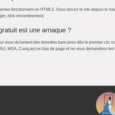
nes fonctionnent en HTML5. Vous lancez le site depuis le navi
rger, zéro encombrement.
gratuit est une arnaque ?
ui vous réclament des données bancaires dès le premier clic ou
e (ANJ, MGA, Curaçao) en bas de page et ne vous demandera ri