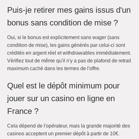
Puis-je retirer mes gains issus d'un
bonus sans condition de mise ?
Oui, si le bonus est explicitement sans wager (sans
condition de mise), les gains générés par celui-ci sont
crédités en argent réel et withdrawables immédiatement.
Vérifiez tout de même qu'il n'y a pas de plafond de retrait
maximum caché dans les termes de l'offre.
Quel est le dépôt minimum pour
jouer sur un casino en ligne en
France ?
Cela dépend de l'opérateur, mais la grande majorité des
casinos acceptent un premier dépôt à partir de 10€.