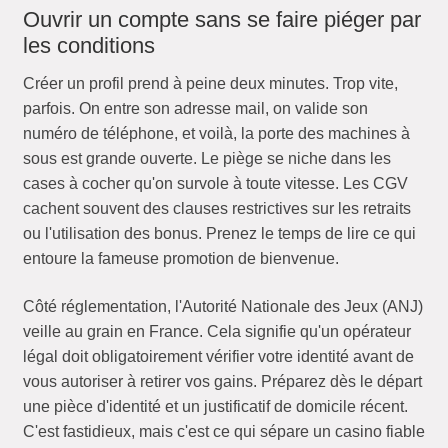
Ouvrir un compte sans se faire piéger par
les conditions
Créer un profil prend à peine deux minutes. Trop vite,
parfois. On entre son adresse mail, on valide son
numéro de téléphone, et voilà, la porte des machines à
sous est grande ouverte. Le piège se niche dans les
cases à cocher qu'on survole à toute vitesse. Les CGV
cachent souvent des clauses restrictives sur les retraits
ou l'utilisation des bonus. Prenez le temps de lire ce qui
entoure la fameuse promotion de bienvenue.
Côté réglementation, l'Autorité Nationale des Jeux (ANJ)
veille au grain en France. Cela signifie qu'un opérateur
légal doit obligatoirement vérifier votre identité avant de
vous autoriser à retirer vos gains. Préparez dès le départ
une pièce d'identité et un justificatif de domicile récent.
C'est fastidieux, mais c'est ce qui sépare un casino fiable