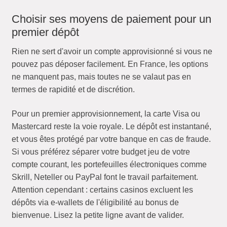
Choisir ses moyens de paiement pour un
premier dépôt
Rien ne sert d'avoir un compte approvisionné si vous ne
pouvez pas déposer facilement. En France, les options
ne manquent pas, mais toutes ne se valaut pas en
termes de rapidité et de discrétion.
Pour un premier approvisionnement, la carte Visa ou
Mastercard reste la voie royale. Le dépôt est instantané,
et vous êtes protégé par votre banque en cas de fraude.
Si vous préférez séparer votre budget jeu de votre
compte courant, les portefeuilles électroniques comme
Skrill, Neteller ou PayPal font le travail parfaitement.
Attention cependant : certains casinos excluent les
dépôts via e-wallets de l'éligibilité au bonus de
bienvenue. Lisez la petite ligne avant de valider.