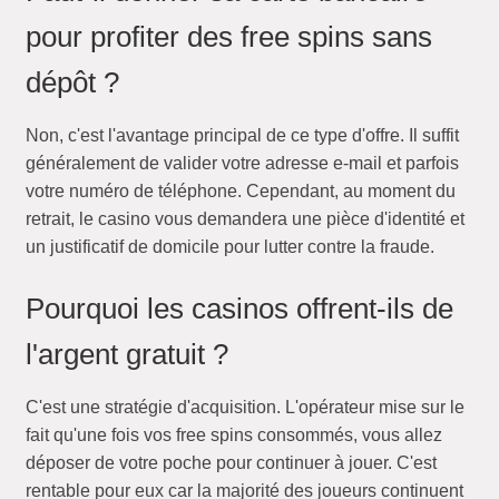
pour profiter des free spins sans
dépôt ?
Non, c'est l'avantage principal de ce type d'offre. Il suffit
généralement de valider votre adresse e-mail et parfois
votre numéro de téléphone. Cependant, au moment du
retrait, le casino vous demandera une pièce d'identité et
un justificatif de domicile pour lutter contre la fraude.
Pourquoi les casinos offrent-ils de
l'argent gratuit ?
C'est une stratégie d'acquisition. L'opérateur mise sur le
fait qu'une fois vos free spins consommés, vous allez
déposer de votre poche pour continuer à jouer. C'est
rentable pour eux car la majorité des joueurs continuent