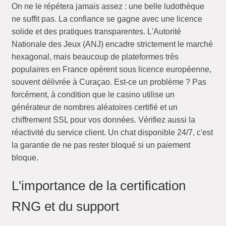
On ne le répétera jamais assez : une belle ludothèque
ne suffit pas. La confiance se gagne avec une licence
solide et des pratiques transparentes. L'Autorité
Nationale des Jeux (ANJ) encadre strictement le marché
hexagonal, mais beaucoup de plateformes très
populaires en France opèrent sous licence européenne,
souvent délivrée à Curaçao. Est-ce un problème ? Pas
forcément, à condition que le casino utilise un
générateur de nombres aléatoires certifié et un
chiffrement SSL pour vos données. Vérifiez aussi la
réactivité du service client. Un chat disponible 24/7, c'est
la garantie de ne pas rester bloqué si un paiement
bloque.
L'importance de la certification
RNG et du support