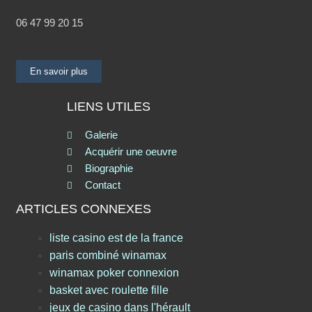
06 47 99 20 15
En savoir plus
LIENS UTILES
Galerie
Acquérir une oeuvre
Biographie
Contact
ARTICLES CONNEXES
liste casino est de la france
paris combiné winamax
winamax poker connexion
basket avec roulette fille
jeux de casino dans l'hérault