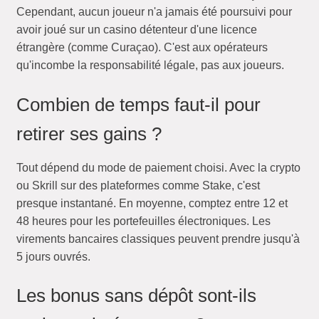
Cependant, aucun joueur n'a jamais été poursuivi pour
avoir joué sur un casino détenteur d'une licence
étrangère (comme Curaçao). C'est aux opérateurs
qu'incombe la responsabilité légale, pas aux joueurs.
Combien de temps faut-il pour
retirer ses gains ?
Tout dépend du mode de paiement choisi. Avec la crypto
ou Skrill sur des plateformes comme Stake, c'est
presque instantané. En moyenne, comptez entre 12 et
48 heures pour les portefeuilles électroniques. Les
virements bancaires classiques peuvent prendre jusqu'à
5 jours ouvrés.
Les bonus sans dépôt sont-ils