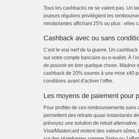
Tous les cashbacks ne se valent pas. Un ta
joueurs réguliers privilégient les rembourse
mirobolantes affichant 25% ou plus : elles 
Cashback avec ou sans condition
C'est le vrai nerf de la guerre. Un cashback
sur votre compte bancaire ou e-wallet. À l
de pouvoir en tirer quelque chose. Madnix 
cashback de 20% soumis à une mise x40 perd
conditions avant d'activer l'offre.
Les moyens de paiement pour p
Pour profiter de ces remboursements sans ac
permettent des retraits quasi instantanés d
prévoyez une solution de retrait alternativ
Visa/Mastercard restent des valeurs sûres, 
sur des plateformes comme Stake ou 1xBet,