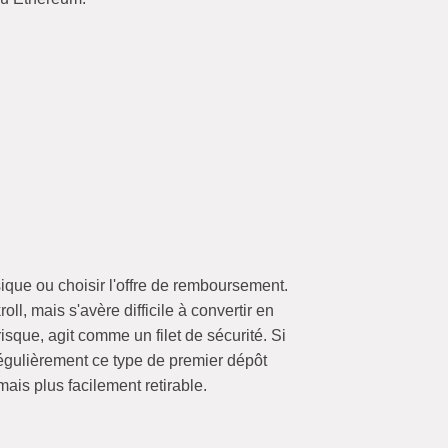
ique ou choisir l'offre de remboursement.
, mais s'avère difficile à convertir en
que, agit comme un filet de sécurité. Si
égulièrement ce type de premier dépôt
ais plus facilement retirable.