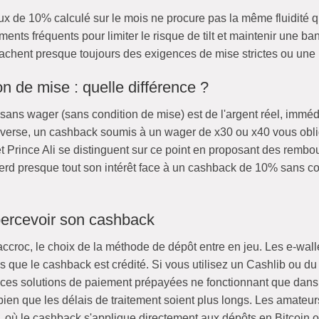
ux de 10% calculé sur le mois ne procure pas la même fluidité 
ments fréquents pour limiter le risque de tilt et maintenir une ba
cachent presque toujours des exigences de mise strictes ou une l
 de mise : quelle différence ?
 sans wager (sans condition de mise) est de l'argent réel, imméd
'inverse, un cashback soumis à un wager de x30 ou x40 vous obli
et Prince Ali se distinguent sur ce point en proposant des remb
 presque tout son intérêt face à un cashback de 10% sans cond
ercevoir son cashback
croc, le choix de la méthode de dépôt entre en jeu. Les e-wall
ès que le cashback est crédité. Si vous utilisez un Cashlib ou d
e, ces solutions de paiement prépayées ne fonctionnant que dans
bien que les délais de traitement soient plus longs. Les amateur
 où le cashback s'applique directement aux dépôts en Bitcoin 