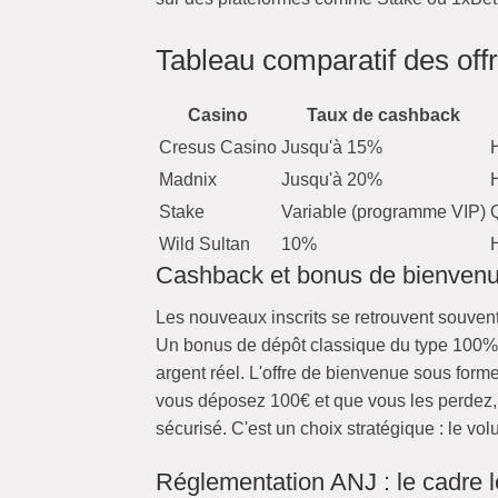
Tableau comparatif des of
Casino
Taux de cashback
Cresus Casino
Jusqu'à 15%
Madnix
Jusqu'à 20%
Stake
Variable (programme VIP)
Wild Sultan
10%
Cashback et bonus de bienvenue
Les nouveaux inscrits se retrouvent souven
Un bonus de dépôt classique du type 100% j
argent réel. L'offre de bienvenue sous for
vous déposez 100€ et que vous les perdez,
sécurisé. C'est un choix stratégique : le v
Réglementation ANJ : le cadre 