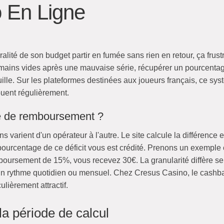
 En Ligne
gralité de son budget partir en fumée sans rien en retour, ça fru
s mains vides après une mauvaise série, récupérer un pourcenta
ille. Sur les plateformes destinées aux joueurs français, ce s
ouent régulièrement.
e de remboursement ?
 varient d'un opérateur à l'autre. Le site calcule la différence 
 pourcentage de ce déficit vous est crédité. Prenons un exemple
oursement de 15%, vous recevez 30€. La granularité diffère sel
t un rythme quotidien ou mensuel. Chez Cresus Casino, le cash
ulièrement attractif.
la période de calcul