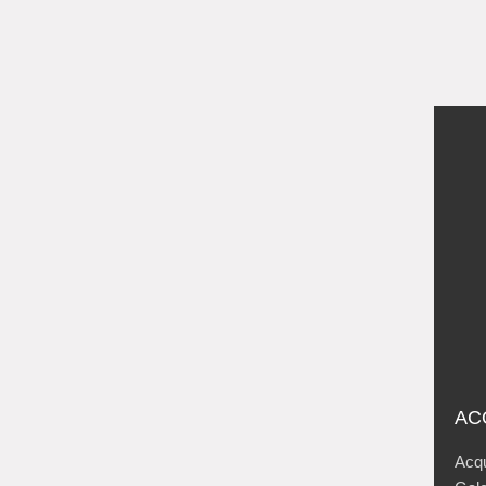
AC
Acqu