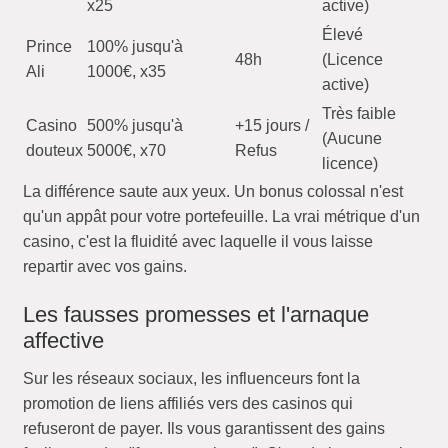
x25
active)
Élevé
Prince
100% jusqu'à
48h
(Licence
Ali
1000€, x35
active)
Très faible
Casino
500% jusqu'à
+15 jours /
(Aucune
douteux
5000€, x70
Refus
licence)
La différence saute aux yeux. Un bonus colossal n'est
qu'un appât pour votre portefeuille. La vrai métrique d'un
casino, c'est la fluidité avec laquelle il vous laisse
repartir avec vos gains.
Les fausses promesses et l'arnaque
affective
Sur les réseaux sociaux, les influenceurs font la
promotion de liens affiliés vers des casinos qui
refuseront de payer. Ils vous garantissent des gains