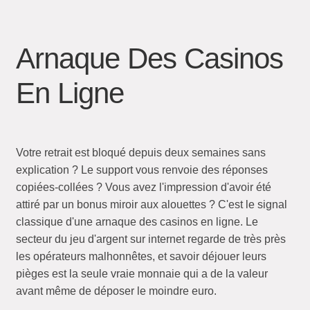
Arnaque Des Casinos
En Ligne
Votre retrait est bloqué depuis deux semaines sans
explication ? Le support vous renvoie des réponses
copiées-collées ? Vous avez l'impression d'avoir été
attiré par un bonus miroir aux alouettes ? C'est le signal
classique d'une arnaque des casinos en ligne. Le
secteur du jeu d'argent sur internet regarde de très près
les opérateurs malhonnêtes, et savoir déjouer leurs
pièges est la seule vraie monnaie qui a de la valeur
avant même de déposer le moindre euro.