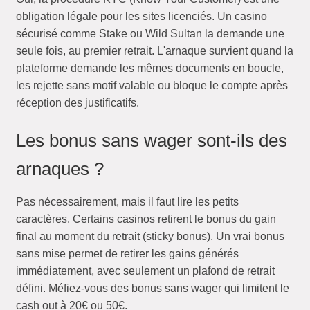
obligation légale pour les sites licenciés. Un casino
sécurisé comme Stake ou Wild Sultan la demande une
seule fois, au premier retrait. L'arnaque survient quand la
plateforme demande les mêmes documents en boucle,
les rejette sans motif valable ou bloque le compte après
réception des justificatifs.
Les bonus sans wager sont-ils des
arnaques ?
Pas nécessairement, mais il faut lire les petits
caractères. Certains casinos retirent le bonus du gain
final au moment du retrait (sticky bonus). Un vrai bonus
sans mise permet de retirer les gains générés
immédiatement, avec seulement un plafond de retrait
défini. Méfiez-vous des bonus sans wager qui limitent le
cash out à 20€ ou 50€.