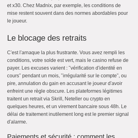
et x30. Chez Madnix, par exemple, les conditions de
mise restent souvent dans des normes abordables pour
le joueur.
Le blocage des retraits
C'est l'arnaque la plus frustrante. Vous avez rempli les
conditions, votre solde est vert, mais le casino refuse de
payer. Les excuses varient : "vérification d'identité en
cours" pendant un mois, "irrégularité sur le compte", ou
pire, annulation du gain en accusant le joueur d'avoir
enfreint une règle obscure. Les plateformes légitimes
traitent un retrait via Skrill, Neteller ou crypto en
quelques heures, et un virement bancaire sous 48h. Le
délai de traitement inutilement long est le premier signal
d'alarme.
Paiements et sécurité : comment les