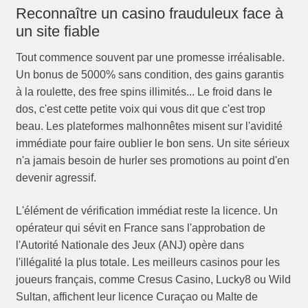
Reconnaître un casino frauduleux face à
un site fiable
Tout commence souvent par une promesse irréalisable.
Un bonus de 5000% sans condition, des gains garantis
à la roulette, des free spins illimités... Le froid dans le
dos, c'est cette petite voix qui vous dit que c'est trop
beau. Les plateformes malhonnêtes misent sur l'avidité
immédiate pour faire oublier le bon sens. Un site sérieux
n'a jamais besoin de hurler ses promotions au point d'en
devenir agressif.
L'élément de vérification immédiat reste la licence. Un
opérateur qui sévit en France sans l'approbation de
l'Autorité Nationale des Jeux (ANJ) opère dans
l'illégalité la plus totale. Les meilleurs casinos pour les
joueurs français, comme Cresus Casino, Lucky8 ou Wild
Sultan, affichent leur licence Curaçao ou Malte de