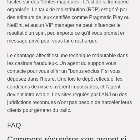
faciles sur des "fentes magiques". C'est de la tromperie
organisée. Le taux de redistribution (RTP) est géré par
des éditeurs de jeux certifiés comme Pragmatic Play ou
NetEnt, et aucun VIP manager ne peut influencer le
résultat d'un spin, peu importe ce qu'il vous promet en
message privé pour vous faire recharger.
Le chantage affectif est une technique redoutable dans
les casinos frauduleux. Un agent du support vous
contacte pour vous offrir un "bonus exclusif" si vous
déposez dans l'heure. Une fois le dépôt effectué, les
conditions de mise s'avèrent impossibles, et l'agent
devient introuvable. Les sites régulés par l'ANJ ou des
juridictions reconnues n'ont pas besoin de harceler leurs
clients pour générer du trafic.
FAQ
Comment récupérer son argent si